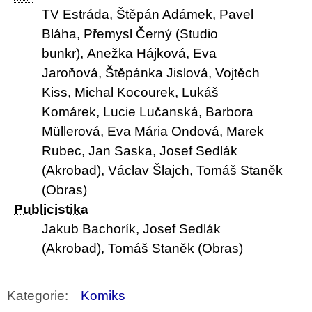
TV Estráda
,
Štěpán Adámek
,
Pavel
Bláha
,
Přemysl Černý (Studio
bunkr)
,
Anežka Hájková
,
Eva
Jaroňová
,
Štěpánka Jislová
,
Vojtěch
Kiss
,
Michal Kocourek
,
Lukáš
Komárek
,
Lucie Lučanská
,
Barbora
Müllerová
,
Eva Mária Ondová
,
Marek
Rubec
,
Jan Saska
,
Josef Sedlák
(Akrobad)
,
Václav Šlajch
,
Tomáš Staněk
(Obras)
Publicistika
Jakub Bachorík
,
Josef Sedlák
(Akrobad)
,
Tomáš Staněk (Obras)
Kategorie
:
Komiks