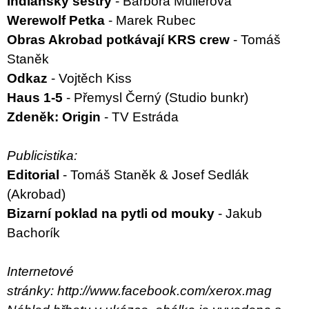
Indiánský sestry
- Barbora Müllerová
Werewolf Petka
- Marek Rubec
Obras Akrobad potkávají KRS crew
- Tomáš
Staněk
Odkaz
- Vojtěch Kiss
Haus 1-5
- Přemysl Černý (Studio bunkr)
Zdeněk: Origin
- TV Estráda
Publicistika:
Editorial
- Tomáš Staněk & Josef Sedlák
(Akrobad)
Bizarní poklad na pytli od mouky
- Jakub
Bachorík
Internetové
stránky:
http://www.facebook.com/xerox.mag