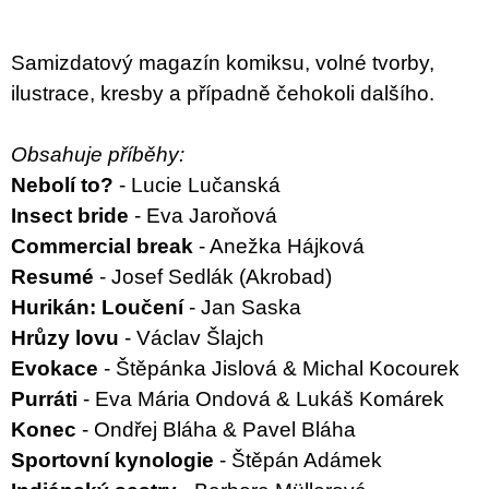
u
j
e
Samizdatový magazín komiksu, volné tvorby,
m
e
ilustrace, kresby a případně čehokoli dalšího.
PŘIŠEL
Obsahuje příběhy:
ČAS
NA
Nebolí to?
- Lucie Lučanská
DRUHOU
Insect bride
- Eva Jaroňová
:
SMĚNU
Commercial break
- Anežka Hájková
VÝBĚR
Z
Resumé
- Josef Sedlák (Akrobad)
TEXTŮ
Hurikán: Loučení
- Jan Saska
2022 –
2025
Hrůzy lovu
- Václav Šlajch
350
Evokace
- Štěpánka Jislová & Michal Kocourek
Kč
Purráti
- Eva Mária Ondová & Lukáš Komárek
Konec
- Ondřej Bláha & Pavel Bláha
Sportovní kynologie
- Štěpán Adámek