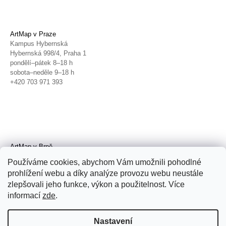
ArtMap v Praze
Kampus Hybernská
Hybernská 998/4, Praha 1
pondělí–pátek 8–18 h
sobota–neděle 9–18 h
+420 703 971 393
ArtMap v Brně
Galerie TIC
Používáme cookies, abychom Vám umožnili pohodlné
Radnická 4, Brno
prohlížení webu a díky analýze provozu webu neustále
úterý–pátek 11–19 h
zlepšovali jeho funkce, výkon a použitelnost. Více
sobota 14–19 h
+420 702 152 298
informací
zde
.
Nastavení