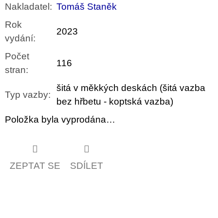
Nakladatel
:
Tomáš Staněk
Rok
2023
vydání
:
Počet
116
stran
:
šitá v měkkých deskách (šitá vazba
Typ vazby
:
bez hřbetu - koptská vazba)
Položka byla vyprodána…
ZEPTAT SE
SDÍLET