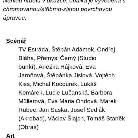
Náhled hřbetu v ukázce, obálka je vyvedena s
chromovanou/stříbrno-zlatou povrchovou
úpravou.
Scénář
TV Estráda
,
Štěpán Adámek
,
Ondřej
Bláha
,
Přemysl Černý (Studio
bunkr)
,
Anežka Hájková
,
Eva
Jaroňová
,
Štěpánka Jislová
,
Vojtěch
Kiss
,
Michal Kocourek
,
Lukáš
Komárek
,
Lucie Lučanská
,
Barbora
Müllerová
,
Eva Mária Ondová
,
Marek
Rubec
,
Jan Saska
,
Josef Sedlák
(Akrobad)
,
Václav Šlajch
,
Tomáš Staněk
(Obras)
Art