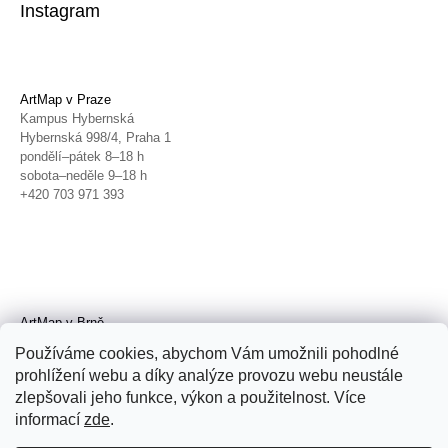
Instagram
ArtMap v Praze
Kampus Hybernská
Hybernská 998/4, Praha 1
pondělí–pátek 8–18 h
sobota–neděle 9–18 h
+420 703 971 393
ArtMap v Brně
Galerie TIC
Používáme cookies, abychom Vám umožnili pohodlné
Radnická 4, Brno
prohlížení webu a díky analýze provozu webu neustále
úterý–pátek 11–19 h
zlepšovali jeho funkce, výkon a použitelnost. Více
sobota 14–19 h
+420 702 152 298
informací
zde
.