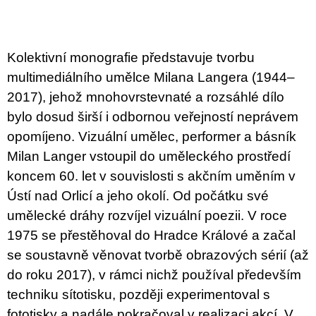
u
j
e
m
Kolektivní monografie představuje tvorbu
e
multimediálního umělce Milana Langera (1944–
TEORIE
2017), jehož mnohovrstevnaté a rozsáhlé dílo
FIKCE
bylo dosud širší i odbornou veřejností neprávem
JAKO
ODNOSNÉ
opomíjeno. Vizuální umělec, performer a básník
TAŠKY
Milan Langer vstoupil do uměleckého prostředí
100
Kč
koncem 60. let v souvislosti s akčním uměním v
Ústí nad Orlicí a jeho okolí. Od počátku své
umělecké dráhy rozvíjel vizuální poezii. V roce
1975 se přestěhoval do Hradce Králové a začal
se soustavně věnovat tvorbě obrazových sérií (až
do roku 2017), v rámci nichž používal především
techniku sítotisku, později experimentoval s
fototisky a nadále pokračoval v realizaci akcí. V