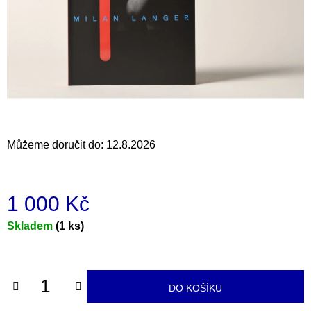
a
j
í
t
?
Můžeme doručit do:
12.8.2026
HLEDAT
1 000 Kč
D
Měrná
Skladem
(1 ks)
o
cena:
p
o
r
DO KOŠÍKU
u
č