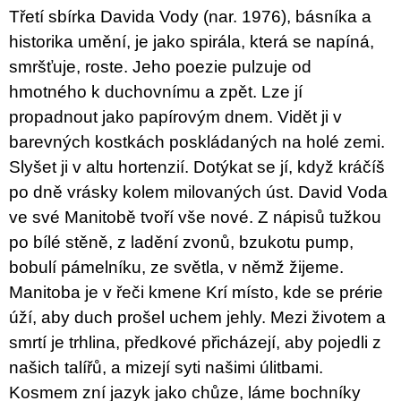
u
Třetí sbírka Davida Vody (nar. 1976), básníka a
j
historika umění, je jako spirála, která se napíná,
e
m
smršťuje, roste. Jeho poezie pulzuje od
e
hmotného k duchovnímu a zpět. Lze jí
propadnout jako papírovým dnem. Vidět ji v
TEORIE
FIKCE
barevných kostkách poskládaných na holé zemi.
JAKO
ODNOSNÉ
Slyšet ji v altu hortenzií. Dotýkat se jí, když kráčíš
TAŠKY
po dně vrásky kolem milovaných úst. David Voda
100
ve své Manitobě tvoří vše nové. Z nápisů tužkou
Kč
po bílé stěně, z ladění zvonů, bzukotu pump,
bobulí pámelníku, ze světla, v němž žijeme.
Manitoba je v řeči kmene Krí místo, kde se prérie
úží, aby duch prošel uchem jehly. Mezi životem a
smrtí je trhlina, předkové přicházejí, aby pojedli z
našich talířů, a mizejí syti našimi úlitbami.
Kosmem zní jazyk jako chůze, láme bochníky