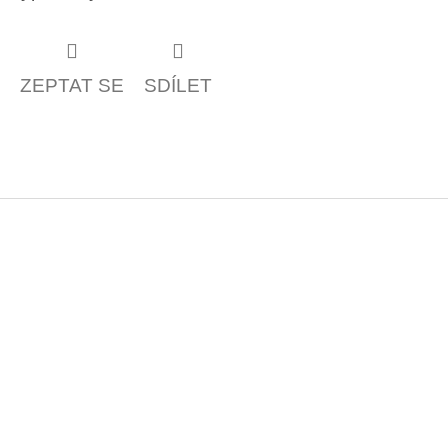
ZEPTAT SE
SDÍLET
Z
á
p
a
t
í