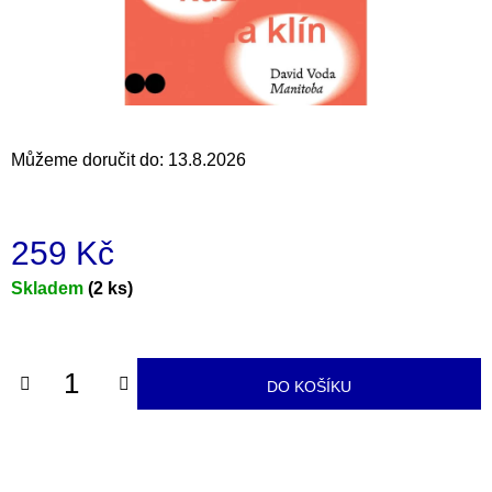
a
j
í
t
?
Můžeme doručit do:
13.8.2026
259 Kč
HLEDAT
Měrná
Skladem
(2 ks)
cena:
D
o
DO KOŠÍKU
p
o
r
u
č