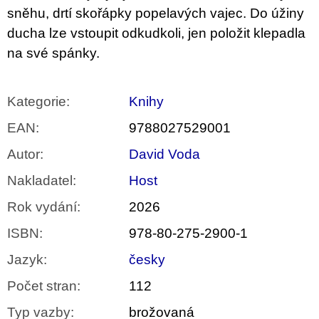
sněhu, drtí skořápky popelavých vajec. Do úžiny
ducha lze vstoupit odkudkoli, jen položit klepadla
na své spánky.
Kategorie
:
Knihy
EAN
:
9788027529001
Autor
:
David Voda
Nakladatel
:
Host
Rok vydání
:
2026
ISBN
:
978-80-275-2900-1
Jazyk
:
česky
Počet stran
:
112
Typ vazby
:
brožovaná