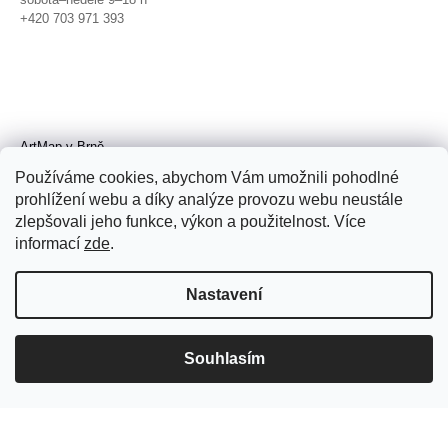
+420 703 971 393
ArtMap v Brně
Galerie TIC
Používáme cookies, abychom Vám umožnili pohodlné
Radnická 4, Brno
prohlížení webu a díky analýze provozu webu neustále
úterý–pátek 11–19 h
zlepšovali jeho funkce, výkon a použitelnost. Více
sobota 14–19 h
+420 702 152 298
informací
zde
.
Nastavení
Souhlasím
© 2026 ArtMap. Všechna práva
vyhrazena.
Upravit nastavení cookies