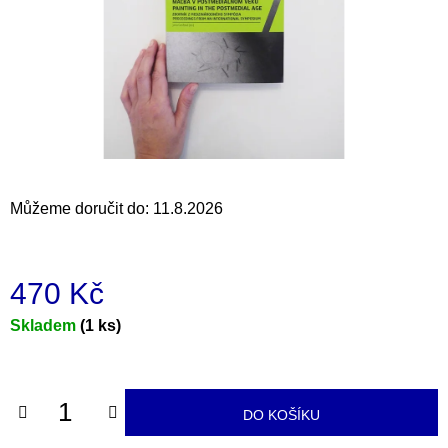
a
j
í
t
?
Můžeme doručit do:
11.8.2026
HLEDAT
470 Kč
D
Měrná
Skladem
(1 ks)
o
cena:
p
o
r
DO KOŠÍKU
u
č