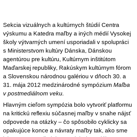
u
j
e
m
Sekcia vizuálnych a kultúrnych štúdií
Centra
e
výskumu a Katedra maľby a iných médií Vysokej
BRUTAL
školy výtvarných umení usporiadali v spolupráci
PRAGUE
s Ministerstvom kultúry Dánska, Dánskou
165
Kč
agentúrou pre kultúru, Kultúrnym inštitútom
Maďarskej republiky, Rakúskym kultúrnym fórom
a Slovenskou národnou galériou v dňoch 30. a
31. mája 2012 medzinárodné sympózium
Maľba
v postmediálnom veku.
Hlavným cieľom sympózia bolo vytvoriť platformu
na kritickú reflexiu súčasnej maľby v snahe nájsť
odpovede na otázky – čo spôsobilo cyklicky sa
opakujúce konce a návraty maľby tak, ako sme