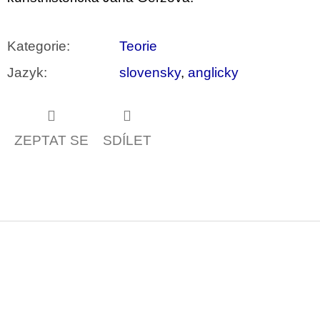
Kategorie
:
Teorie
Jazyk
:
slovensky
,
anglicky
ZEPTAT SE
SDÍLET
Z
á
p
a