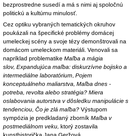
bezprostredne susedí a má s nimi aj spoločnú
politickú a kultúrnu minulosť.
Cez optiku vybraných tematických okruhov
poukázali na špecifické problémy domácej
umeleckej scény a svoje tézy demonštrovali na
domácom umeleckom materiáli. Venovali sa
napríklad problematike
Maľba a mágia
slov,
Expandujúca maľba: diskurzívne bojisko a
intermediálne laboratórium
,
Pojem
konceptuálneho maliarstva, Maľba dnes -
potreba, revolta alebo stratégia? Miera
oslabovania autorstva v dôsledku manipulácie s
tendenciou, Čo je zlá maľba?
Výstupom
sympózia je predkladaný zborník
Maľba v
postmediálnom veku,
ktorý zostavila
kunsthistorička Jana Geržová.