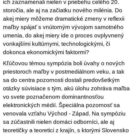
ich zaznamenali nielen v priebehu celého 20.
storočia, ale aj na začiatku nového milénia. Do
akej miery môžeme dramatické zmeny v reflexii
maľby spájať s vnútorným vývojom samotného
umenia, do akej miery ide o proces ovplyvnený
vonkajšími kultúrnymi, technologickými, či
dokonca ekonomickými faktormi?
Kľúčovou témou sympózia boli úvahy o nových
priestoroch maľby v postmediálnom veku, a tak
sa do centra pozornosti dostali predovšetkým
otázky súvisiace s tým, akú úlohu zohráva maľba
vo svete poznačenom dominantnosťou
elektronických médií. Špeciálna pozornosť sa
venovala vzťahu Východ - Západ. Na sympóziu
sa zúčastnili nielen domáci odborníci, ale aj
teoretičky a teoretici z krajín, s ktorými Slovensko