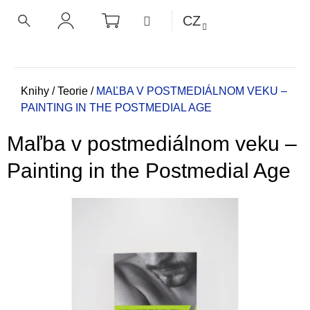
K
Přejít
NÁKUPNÍ
MENU
CZ
KOŠÍK
o
na
ZPĚT
ZPĚT
HLEDAT
PŘIHLÁŠENÍ
obsah
š
í
C
k
o
Domů
Knihy
/
Teorie
/
MAĽBA V POSTMEDIÁLNOM VEKU –
PAINTING IN THE POSTMEDIAL AGE
p
o
Maľba v postmediálnom veku –
t
ř
Painting in the Postmedial Age
e
b
u
j
e
t
e
n