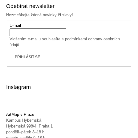
Odebírat newsletter
Nezmeškejte žádné novinky či slevy!
E-mail
Vložením e-mailu souhlasíte s
podmínkami ochrany osobních
údajů
PŘIHLÁSIT SE
Instagram
ArtMap v Praze
Kampus Hybernská
Hybernská 998/4, Praha 1
pondělí–pátek 8–18 h
sobota–neděle 9–18 h