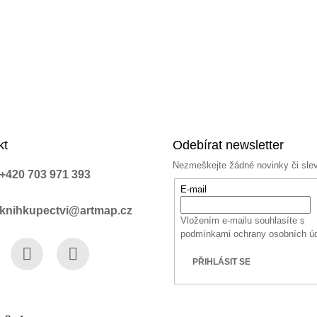
kt
Odebírat newsletter
Nezmeškejte žádné novinky či sle
+420 703 971 393
E-mail
knihkupectvi@artmap.cz
Vložením e-mailu souhlasíte s
podmínkami ochrany osobních ú
PŘIHLÁSIT SE
book
Instagram
YouTube