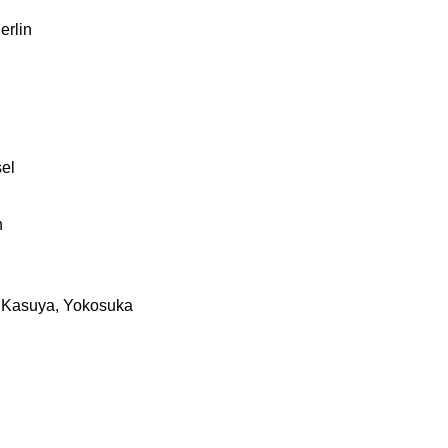
erlin
el
n
 Kasuya, Yokosuka