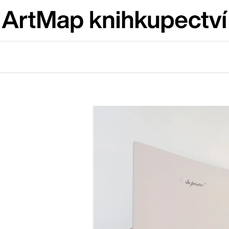
Co potřebujete najít?
HLEDAT
Doporučujeme
ARTMAT KRABIČKA
VÝVAR
ARTMAT KRABIČKA
NEJEN ROMSK