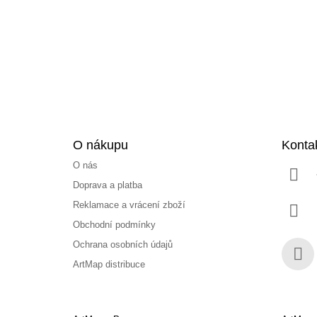
a
t
í
O nákupu
Konta
O nás
Doprava a platba
Reklamace a vrácení zboží
Obchodní podmínky
Ochrana osobních údajů
ArtMap distribuce
Face