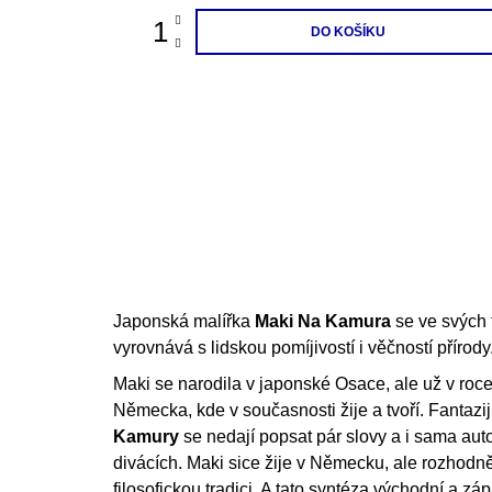
DO KOŠÍKU
Japonská malířka
Maki Na Kamura
se ve svých 
vyrovnává s lidskou pomíjivostí i věčností přírody
Maki se narodila v japonské Osace, ale už v roc
Německa, kde v současnosti žije a tvoří. Fantazi
Kamury
se nedají popsat pár slovy a i sama au
divácích. Maki sice žije v Německu, ale rozhodn
filosofickou tradici. A tato syntéza východní a záp