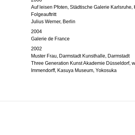
Auf leisen Pfoten, Städtische Galerie Karlsruhe,
Folgeauftritt
Julius Werner, Berlin
2004
Galerie de France
2002
Muster Frau, Darmstadt Kunsthalle, Darmstadt
Three Generation Kunst Akademie Düsseldorf, w
Immendorff, Kasuya Museum, Yokosuka
Z
á
p