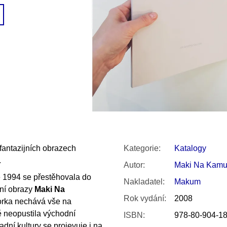
SNESITELNĚJŠ
200 Kč
300 Kč
Původně:
350 K
fantazijních obrazech
Kategorie
:
Katalogy
.
Autor
:
Maki Na Kamu
e 1994 se přestěhovala do
Nakladatel
:
Makum
jní obrazy
Maki Na
Rok vydání
:
2008
torka nechává vše na
ě neopustila východní
ISBN
:
978-80-904-18
adní kultury se projevuje i na