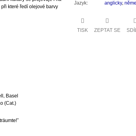
Jazyk
:
anglicky
,
něme
při které ředí olejové barvy
TISK
ZEPTAT SE
SDÍ
ll, Basel
o (Cat.)
träumte!"