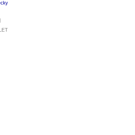
cky
LET