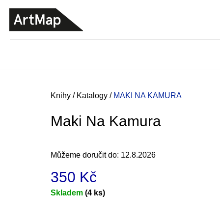
K
Přejít
o
na
ZPĚT
ZPĚT
DO
DO
obsah
š
OBCHODU
OBCHODU
í
k
Domů
Knihy
/
Katalogy
/
MAKI NA KAMURA
Maki Na Kamura
Můžeme doručit do:
12.8.2026
350 Kč
Měrná
Skladem
(4 ks)
cena:
JMÉNO
380 Kč