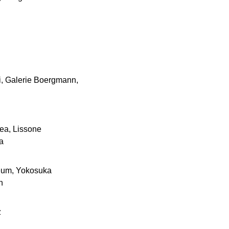
i, Galerie Boergmann,
ea, Lissone
a
eum, Yokosuka
h
z