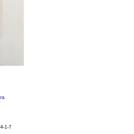
Í KLIMA
č
ra
4-1-7