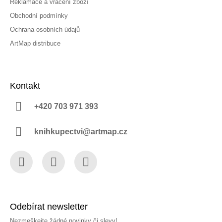
Reklamace a vrácení zboží
Obchodní podmínky
Ochrana osobních údajů
ArtMap distribuce
Kontakt
+420 703 971 393
knihkupectvi@artmap.cz
Facebook
Instagram
YouTube
Odebírat newsletter
Nezmeškejte žádné novinky či slevy!