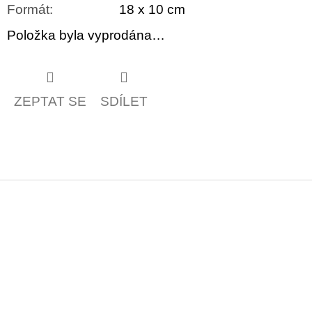
Formát
:
18 x 10 cm
Položka byla vyprodána…
ZEPTAT SE
SDÍLET
Z
á
p
a
t
í