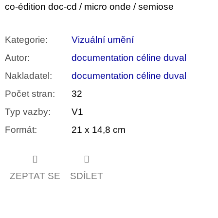
co-édition doc-cd / micro onde / semiose
Kategorie
:
Vizuální umění
Autor
:
documentation céline duval
Nakladatel
:
documentation céline duval
Počet stran
:
32
Typ vazby
:
V1
Formát
:
21 x 14,8 cm
ZEPTAT SE
SDÍLET