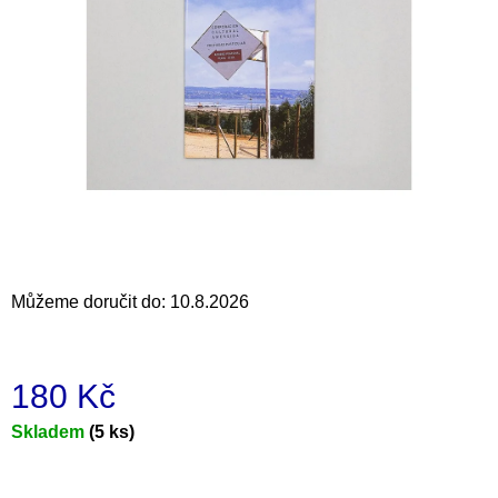
a
j
í
t
?
HLEDAT
Můžeme doručit do:
10.8.2026
D
o
180 Kč
p
o
Měrná
Skladem
(5 ks)
r
cena:
u
č