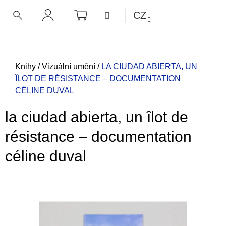
K
Přejít
NÁKUPNÍ
MENU
CZ
KOŠÍK
o
na
ZPĚT
ZPĚT
HLEDAT
PŘIHLÁŠENÍ
obsah
š
í
C
k
o
Domů
Knihy
/
Vizuální umění
/
LA CIUDAD ABIERTA, UN
ÎLOT DE RÉSISTANCE – DOCUMENTATION
p
CÉLINE DUVAL
o
t
la ciudad abierta, un îlot de
ř
e
résistance – documentation
b
céline duval
u
j
e
t
e
n