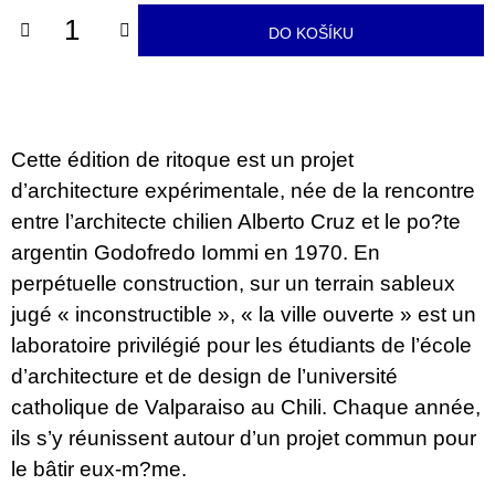
u
j
DO KOŠÍKU
e
m
e
JMÉNO
Cette édition de ritoque est un projet
380
d’architecture expérimentale, née de la rencontre
Kč
entre l’architecte chilien Alberto Cruz et le po?te
argentin Godofredo Iommi en 1970. En
perpétuelle construction, sur un terrain sableux
jugé « inconstructible », « la ville ouverte » est un
laboratoire privilégié pour les étudiants de l’école
d’architecture et de design de l’université
catholique de Valparaiso au Chili. Chaque année,
ils s’y réunissent autour d’un projet commun pour
le bâtir eux-m?me.