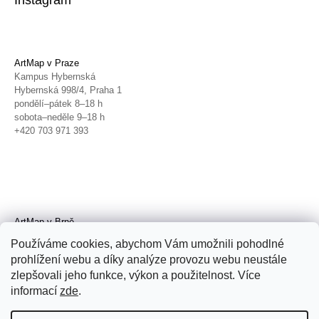
Instagram
ArtMap v Praze
Kampus Hybernská
Hybernská 998/4, Praha 1
pondělí–pátek 8–18 h
sobota–neděle 9–18 h
+420 703 971 393
ArtMap v Brně
Galerie TIC
Používáme cookies, abychom Vám umožnili pohodlné
Radnická 4, Brno
prohlížení webu a díky analýze provozu webu neustále
úterý–pátek 11–19 h
zlepšovali jeho funkce, výkon a použitelnost. Více
sobota 14–19 h
+420 702 152 298
informací
zde
.