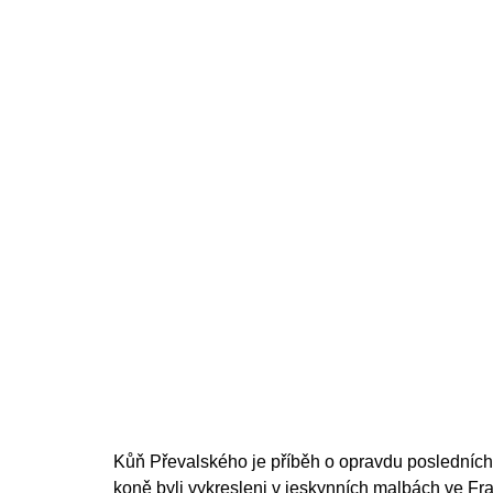
Kůň Převalského je příběh o opravdu posledních d
koně byli vykresleni v jeskynních malbách ve Fran