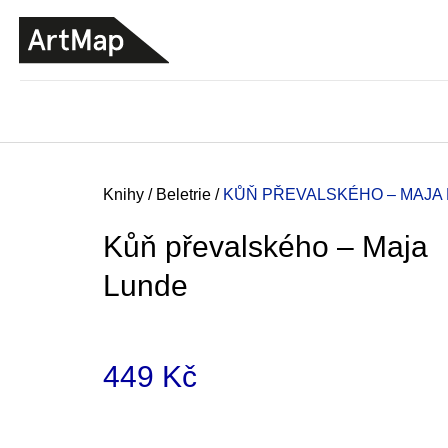
K
Přejít
o
na
ZPĚT
ZPĚT
DO
DO
obsah
š
OBCHODU
OBCHODU
í
k
Domů
Knihy
/
Beletrie
/
KŮŇ PŘEVALSKÉHO – MAJA
Kůň převalského – Maja
Lunde
449 Kč
Měrná
JMÉNO
cena:
380 Kč