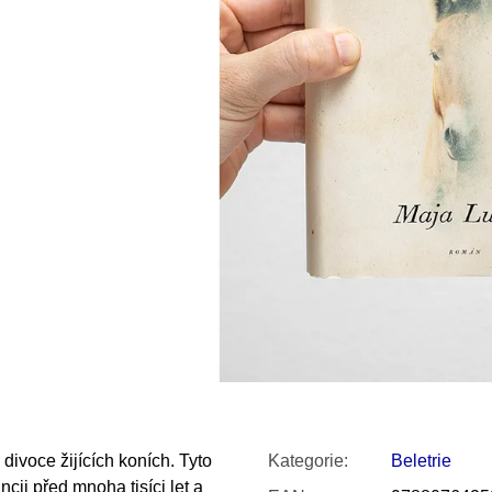
SNESITELNĚJŠ
200 Kč
300 Kč
Původně:
350 K
ivoce žijících koních. Tyto
Kategorie
:
Beletrie
cii před mnoha tisíci let a