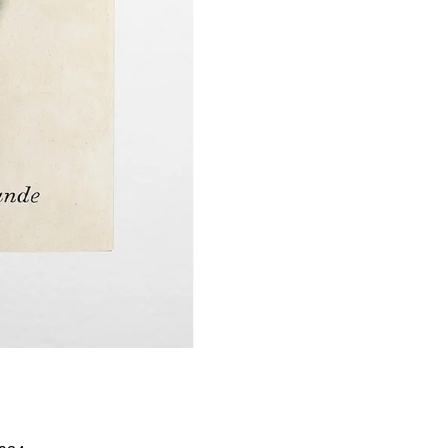
Í KLIMA
č