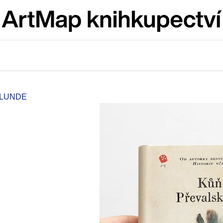
Co potřebujete najít?
HLEDAT
 LUNDE
Doporučujeme
ARTMAT KRABIČKA
VÝVAR
ARTMAT KRABIČKA
NEJEN ROMSK