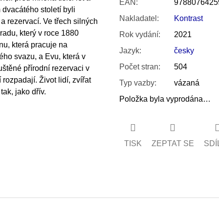
EAN
:
9788076425
 dvacátého století byli
Nakladatel
:
Kontrast
 rezervací. Ve třech silných
adu, který v roce 1880
Rok vydání
:
2021
nu, která pracuje na
Jazyk
:
česky
ého svazu, a Evu, která v
Počet stran
:
504
uštěné přírodní rezervaci v
ozpadají. Život lidí, zvířat
Typ vazby
:
vázaná
ak, jako dřív.
Položka byla vyprodána…
TISK
ZEPTAT SE
SDÍ