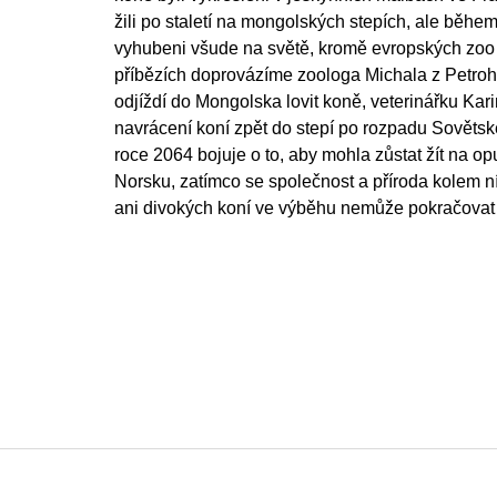
žili po staletí na mongolských stepích, ale během
vyhubeni všude na světě, kromě evropských zoo a
příbězích doprovázíme zoologa Michala z Petrohr
odjíždí do Mongolska lovit koně, veterinářku Kari
navrácení koní zpět do stepí po rozpadu Sovětsk
roce 2064 bojuje o to, aby mohla zůstat žít na op
Norsku, zatímco se společnost a příroda kolem ní r
ani divokých koní ve výběhu nemůže pokračovat t