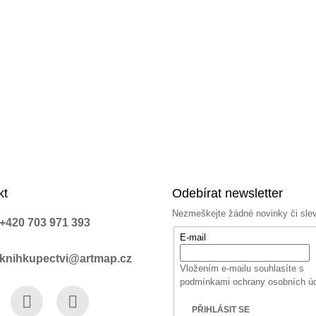
kt
Odebírat newsletter
Nezmeškejte žádné novinky či sle
+420 703 971 393
E-mail
knihkupectvi@artmap.cz
Vložením e-mailu souhlasíte s
podmínkami ochrany osobních ú
PŘIHLÁSIT SE