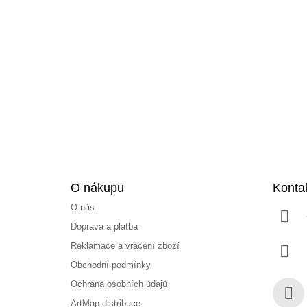
Z
á
p
a
t
í
O nákupu
Konta
O nás
Doprava a platba
Reklamace a vrácení zboží
Obchodní podmínky
Ochrana osobních údajů
ArtMap distribuce