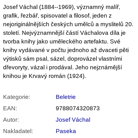
Josef Váchal (1884--1969), významný malíř,
grafik, řezbář, spisovatel a filosof, jeden z
nejoriginálnějších českých umělců a myslitelů 20.
století. Nejvýznamnější částí Váchalova díla je
tvorba knihy jako uměleckého artefaktu. Své
knihy vydávané v počtu jednoho až dvaceti pěti
výtisků sám psal, sázel, doprovázel vlastními
dřevoryty, vázal i prodával. Jeho nejznámější
knihou je Krvavý román (1924).
Kategorie
:
Beletrie
EAN
:
9788074320873
Autor
:
Josef Váchal
Nakladatel
:
Paseka