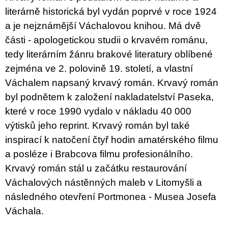
u
literárně historická byl vydán poprvé v roce 1924
j
e
a je nejznámější Váchalovou knihou. Má dvě
m
části - apologetickou studii o krvavém románu,
e
tedy literárním žánru brakové literatury oblíbené
JMÉNO
zejména ve 2. polovině 19. století, a vlastní
380
Váchalem napsaný krvavý román. Krvavý román
Kč
byl podnětem k založení nakladatelství Paseka,
které v roce 1990 vydalo v nákladu 40 000
výtisků jeho reprint. Krvavý román byl také
inspirací k natočení čtyř hodin amatérského filmu
a posléze i Brabcova filmu profesionálního.
Krvavý román stál u začátku restaurování
Váchalových nástěnných maleb v Litomyšli a
následného otevření Portmonea - Musea Josefa
Váchala.