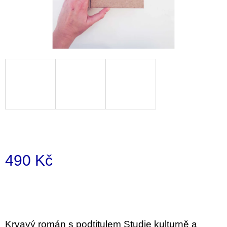
a
j
í
t
?
HLEDAT
490 Kč
D
o
Měrná
p
cena:
o
r
u
č
Krvavý román s podtitulem Studie kulturně a