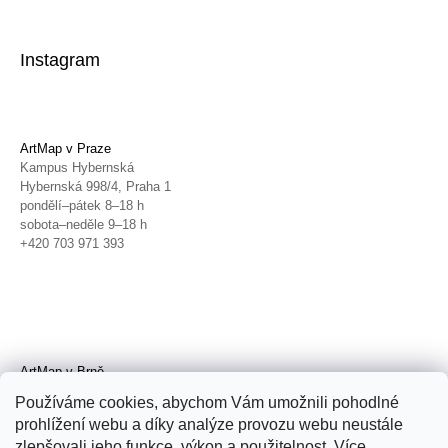
Instagram
ArtMap v Praze
Kampus Hybernská
Hybernská 998/4, Praha 1
pondělí–pátek 8–18 h
sobota–neděle 9–18 h
+420 703 971 393
ArtMap v Brně
Galerie TIC
Používáme cookies, abychom Vám umožnili pohodlné
Radnická 4, Brno
prohlížení webu a díky analýze provozu webu neustále
úterý–pátek 11–19 h
zlepšovali jeho funkce, výkon a použitelnost. Více
sobota 14–19 h