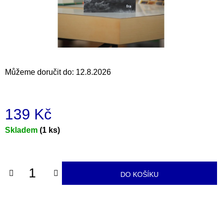
a
j
í
t
?
Můžeme doručit do:
12.8.2026
139 Kč
HLEDAT
Měrná
Skladem
(1 ks)
cena:
D
o
DO KOŠÍKU
p
o
r
u
č