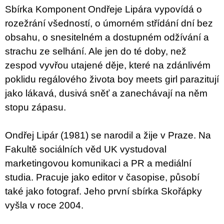
u
Sbírka Komponent Ondřeje Lipára vypovídá o
j
rozežrání všedností, o úmorném střídání dní bez
e
m
obsahu, o snesitelném a dostupném odžívání a
e
strachu ze selhání. Ale jen do té doby, než
zespod vyvřou utajené děje, které na zdánlivém
BRUTAL
PRAGUE
poklidu regálového života boy meets girl parazitují
165
jako lákavá, dusivá sněť a zanechávají na něm
Kč
stopu zápasu.
Ondřej Lipár (1981) se narodil a žije v Praze. Na
Fakultě sociálních věd UK vystudoval
marketingovou komunikaci a PR a mediální
studia. Pracuje jako editor v časopise, působí
také jako fotograf. Jeho první sbírka Skořápky
vyšla v roce 2004.