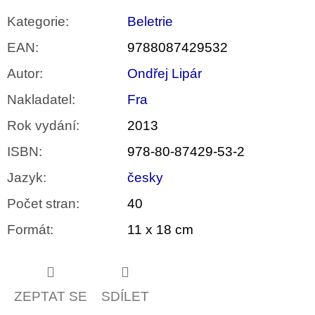
Kategorie
:
Beletrie
EAN
:
9788087429532
Autor
:
Ondřej Lipár
Nakladatel
:
Fra
Rok vydání
:
2013
ISBN
:
978-80-87429-53-2
Jazyk
:
česky
Počet stran
:
40
Formát
:
11 x 18 cm
ZEPTAT SE
SDÍLET