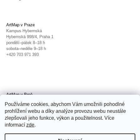
ArtMap v Praze
Kampus Hybernská
Hybernská 998/4, Praha 1
pondělí–pátek 8–18 h
sobota–neděle 9–18 h
+420 703 971 393
ArtMap v Brně
Galerie TIC
Používáme cookies, abychom Vám umožnili pohodlné
Radnická 4, Brno
prohlížení webu a díky analýze provozu webu neustále
úterý–pátek 11–19 h
zlepšovali jeho funkce, výkon a použitelnost. Více
sobota 14–19 h
+420 702 152 298
informací
zde
.