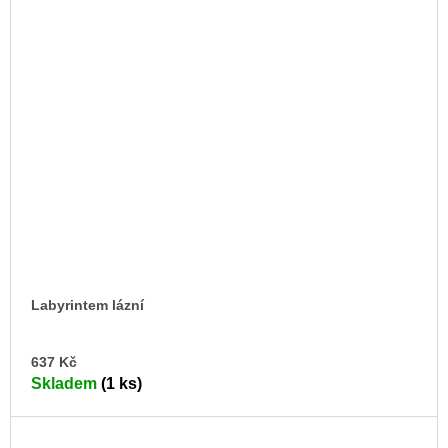
Labyrintem lázní
DO
637 Kč
KO
Skladem
(1 ks)