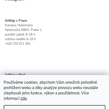
ArtMap v Praze
Kampus Hybernská
Hybernská 998/4, Praha 1
pondělí–pátek 8–18 h
sobota–neděle 9–18 h
+420 703 971 393
ArtMap v Brně
Galerie TIC
Používáme cookies, abychom Vám umožnili pohodlné
Radnická 4, Brno
prohlížení webu a díky analýze provozu webu neustále
úterý–pátek 11–19 h
zlepšovali jeho funkce, výkon a použitelnost. Více
sobota 14–19 h
+420 702 152 298
informací
zde
.