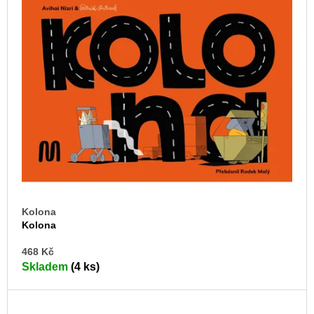
Kolona
Kolona
DO
468 Kč
KO
Skladem
(4 ks)