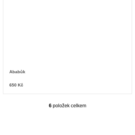
Ababůk
650 Kč
6
položek celkem
O
v
l
á
d