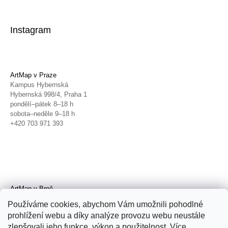
Instagram
ArtMap v Praze
Kampus Hybernská
Hybernská 998/4, Praha 1
pondělí–pátek 8–18 h
sobota–neděle 9–18 h
+420 703 971 393
ArtMap v Brně
Galerie TIC
Používáme cookies, abychom Vám umožnili pohodlné
Radnická 4, Brno
prohlížení webu a díky analýze provozu webu neustále
úterý–pátek 11–19 h
zlepšovali jeho funkce, výkon a použitelnost. Více
sobota 14–19 h