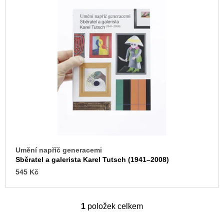
u
p
j
e
i
m
s
e
p
r
VÝVAR
NEJEN
o
ROMSKÉ
d
RECEPTY
PRO
u
SNESITELNĚJŠÍ
k
KLIMA
t
300
Kč
ů
Původně:
Umění napříč generacemi
350
Sběratel a galerista Karel Tutsch (1941–2008)
Kč
545 Kč
1
položek celkem
O
v