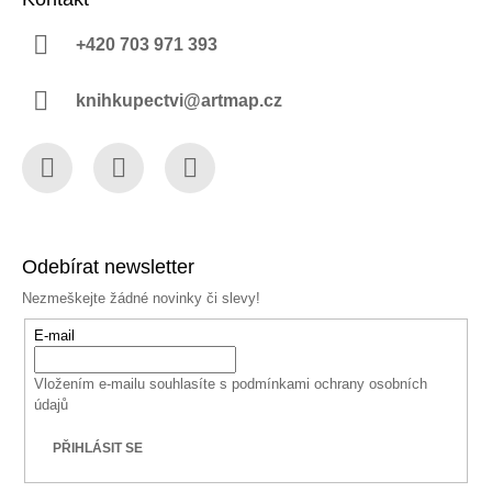
+420 703 971 393
knihkupectvi@artmap.cz
Facebook
Instagram
YouTube
Odebírat newsletter
Nezmeškejte žádné novinky či slevy!
E-mail
Vložením e-mailu souhlasíte s
podmínkami ochrany osobních
údajů
PŘIHLÁSIT SE