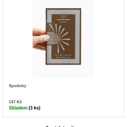
Spodoby
DO
137 Kč
KO
Skladem
(3 ks)