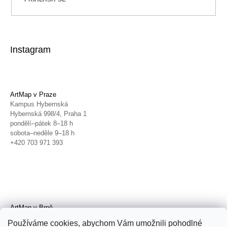
Instagram
ArtMap v Praze
Kampus Hybernská
Hybernská 998/4, Praha 1
pondělí–pátek 8–18 h
sobota–neděle 9–18 h
+420 703 971 393
ArtMap v Brně
Galerie TIC
Používáme cookies, abychom Vám umožnili pohodlné
Radnická 4, Brno