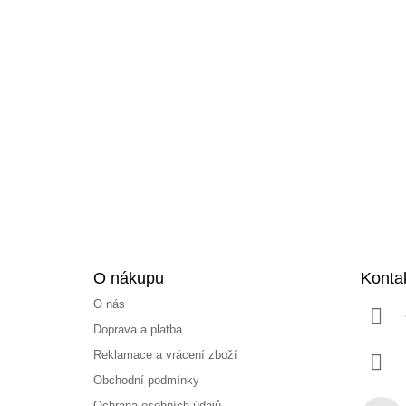
Z
á
p
a
t
í
O nákupu
Konta
O nás
Doprava a platba
Reklamace a vrácení zboží
Obchodní podmínky
Ochrana osobních údajů