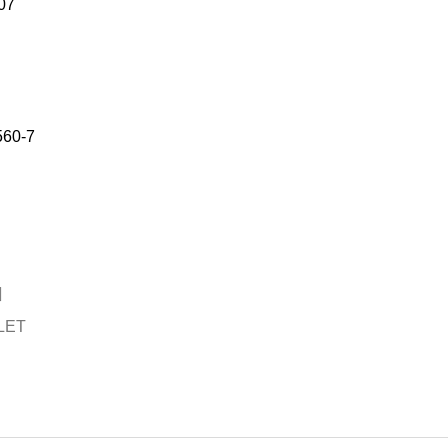
07
560-7
LET