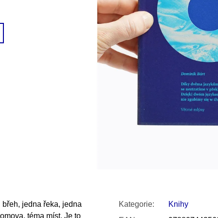
SNESITELNĚJŠÍ KLIMA
300 Kč
Původně:
350 Kč
 břeh, jedna řeka, jedna
Kategorie
:
Knihy
omova, téma míst. Je to