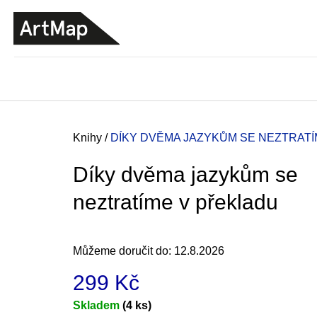
K
Přejít
o
na
ZPĚT
ZPĚT
DO
DO
obsah
š
OBCHODU
OBCHODU
í
k
Domů
Knihy
/
DÍKY DVĚMA JAZYKŮM SE NEZTRAT
Díky dvěma jazykům se
neztratíme v překladu
Můžeme doručit do:
12.8.2026
299 Kč
JMÉNO
Měrná
Skladem
(4 ks)
380 Kč