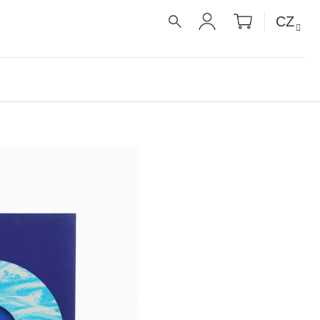
NÁKUPNÍ
CZ
KOŠÍK
HLEDAT
PŘIHLÁŠENÍ
UE