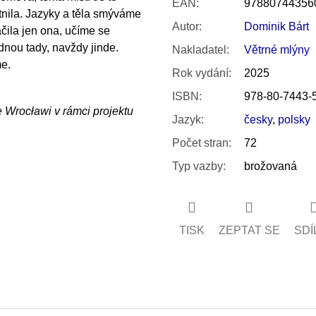
EAN
:
97880744356
nila. Jazyky a těla smýváme
Autor
:
Dominik Bárt
ila jen ona, učíme se
dnou tady, navždy jinde.
Nakladatel
:
Větrné mlýny
me.
Rok vydání
:
2025
ISBN
:
978-80-7443-
 Wrocławi v rámci projektu
Jazyk
:
česky
,
polsky
Počet stran
:
72
Typ vazby
:
brožovaná
TISK
ZEPTAT SE
SDÍ