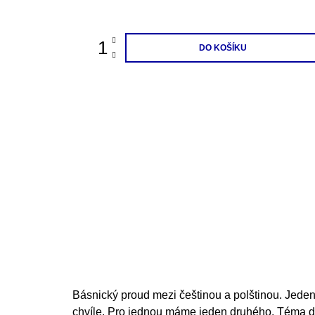
cena:
DO KOŠÍKU
Básnický proud mezi češtinou a polštinou. Jeden
chvíle. Pro jednou máme jeden druhého. Téma d