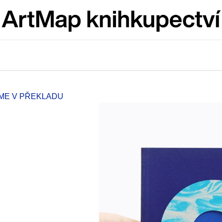
Co potřebujete najít?
HLEDAT
ÍME V PŘEKLADU
Doporučujeme
VÝVAR
BRUTAL PRAG
NEJEN ROMSKÉ RECEPTY PRO
165 Kč