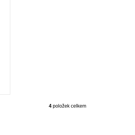
4
položek celkem
O
v
l
á
d