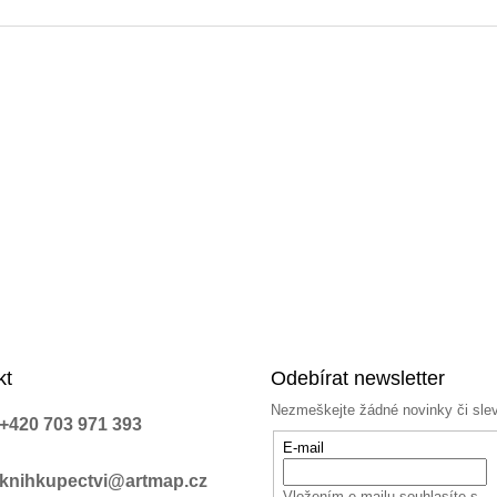
a
c
í
p
r
v
k
y
v
ý
p
i
s
u
kt
Odebírat newsletter
Nezmeškejte žádné novinky či sle
+420 703 971 393
E-mail
knihkupectvi@artmap.cz
Vložením e-mailu souhlasíte s