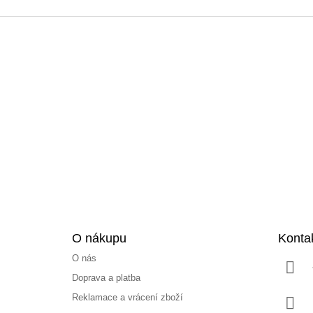
Z
á
p
a
t
í
O nákupu
Konta
O nás
Doprava a platba
Reklamace a vrácení zboží