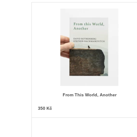
V
ý
p
i
s
p
r
o
d
u
k
t
From This World, Another
ů
350 Kč