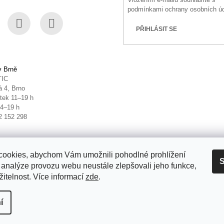
podmínkami ochrany osobních ú
PŘIHLÁSIT SE
book
Instagram
YouTube
v Brně
TIC
 4, Brno
tek 11–19 h
14–19 h
2 152 298
ookies, abychom Vám umožnili pohodlné prohlížení
S
 analýze provozu webu neustále zlepšovali jeho funkce,
itelnost. Více informací
zde
.
it nastavení cookies
í