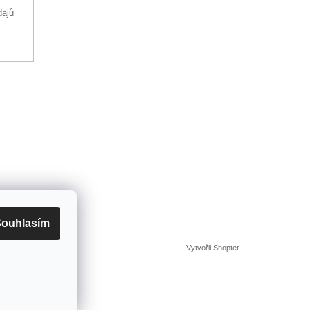
dajů
ouhlasím