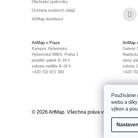
Obchodní podmínky
Ochrana osobních údajů
ArtMap distribuce
Face
ArtMap v Praze
ArtMap 
Kampus Hybernská
Galerie 
Hybernská 998/4, Praha 1
Radnická
pondělí–pátek 8–18 h
úterý–pá
sobota–neděle 9–18 h
sobota 
+420 703 971 393
+420 70
Používáme c
webu a díky
výkon a použ
© 2026 ArtMap. Všechna práva vyhrazena.
Uprav
Nastaven