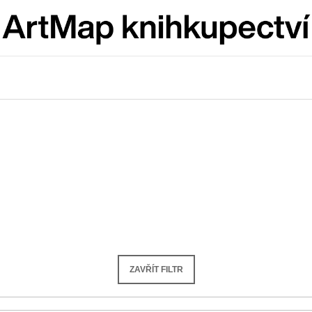
Co potřebujete najít?
HLEDAT
Doporučujeme
ZAVŘÍT FILTR
JMÉNO
VÝVAR
NEJEN ROMSK
380 Kč