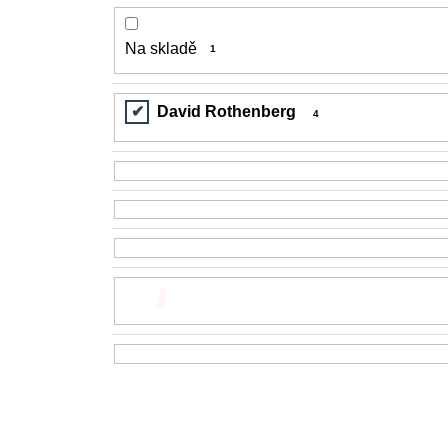
200 Kč
Na skladě
1
David Rothenberg
4