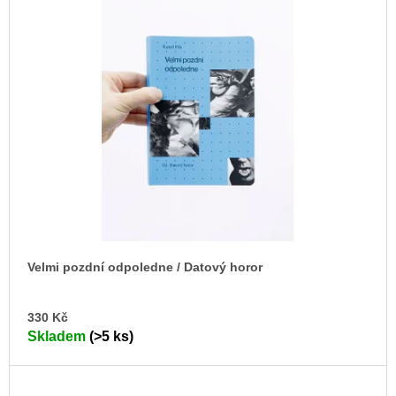
Velmi pozdní odpoledne / Datový horor
DO
330 Kč
KO
Skladem
(>5 ks)