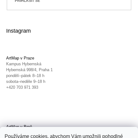
PŘIHLÁSIT SE
Instagram
ArtMap v Praze
Kampus Hybernská
Hybernská 998/4, Praha 1
pondělí–pátek 8–18 h
sobota–neděle 9–18 h
+420 703 971 393
ArtMap v Brně
Galerie TIC
Používáme cookies, abychom Vám umožnili pohodlné