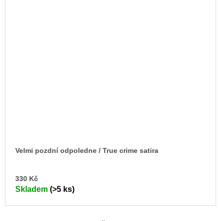
Velmi pozdní odpoledne / True crime satira
DO
330 Kč
KO
Skladem
(>5 ks)