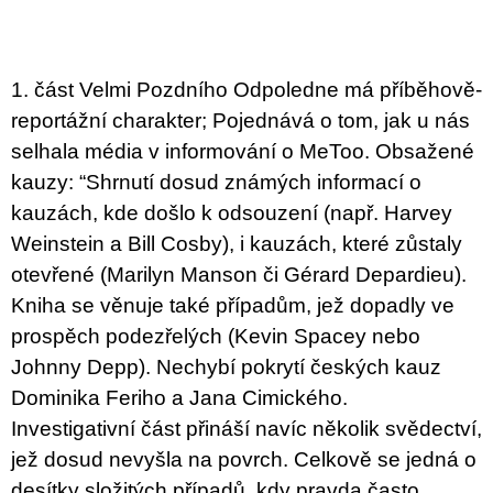
u
j
e
m
1. část Velmi Pozdního Odpoledne má příběhově-
e
reportážní charakter; Pojednává o tom, jak u nás
JMÉNO
selhala média v informování o MeToo. Obsažené
380
kauzy: “Shrnutí dosud známých informací o
Kč
kauzách, kde došlo k odsouzení (např. Harvey
Weinstein a Bill Cosby), i kauzách, které zůstaly
otevřené (Marilyn Manson či Gérard Depardieu).
Kn
iha se věnuje také případům, jež dopadly ve
prospěch podezřelých (Kevin Spacey nebo
Johnny Depp). Nechybí pokrytí českých kauz
Dominika Feriho a Jana Cimického.
Investigativní část přináší navíc několik svědectví,
jež dosud nevyšla na povrch. Celkově se jedná o
desítky složitých případů, kdy pravda často