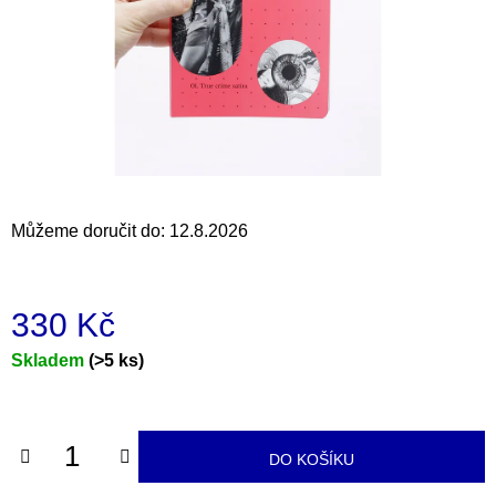
a
j
í
t
?
Můžeme doručit do:
12.8.2026
HLEDAT
330 Kč
D
Měrná
Skladem
(>5 ks)
o
cena:
p
o
r
DO KOŠÍKU
u
č