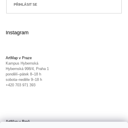
PŘIHLÁSIT SE
Instagram
ArtMap v Praze
Kampus Hybernská
Hybernská 998/4, Praha 1
pondělí–pátek 8–18 h
sobota–neděle 9–18 h
+420 703 971 393
ArtMap v Brně
Galerie TIC