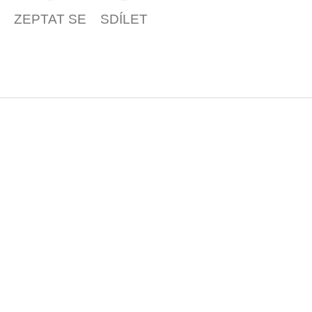
ZEPTAT SE
SDÍLET
Z
á
p
a
t
í