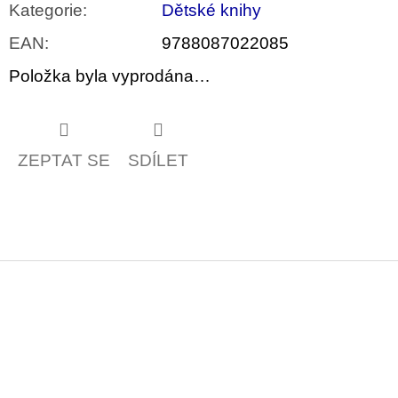
Kategorie
:
Dětské knihy
EAN
:
9788087022085
Položka byla vyprodána…
ZEPTAT SE
SDÍLET
Z
á
p
a