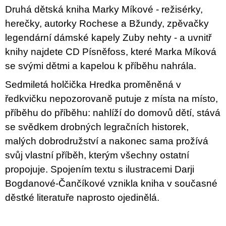
u
Druhá dětská kniha Marky Míkové - režisérky,
j
herečky, autorky Rochese a Bžundy, zpěvačky
e
m
legendární dámské kapely Zuby nehty - a uvnitř
e
knihy najdete CD Písněfoss, které Marka Míková
se svými dětmi a kapelou k příběhu nahrála.
ARTMAT
KRABIČKA
ARTMAT
Sedmiletá holčička Hredka proměněná v
KRABIČKA
ředkvičku nepozorovaně putuje z místa na místo,
200
příběhu do příběhu: nahlíží do domovů dětí, stává
Kč
se svědkem drobných legračních historek,
malých dobrodružství a nakonec sama prožívá
svůj vlastní příběh, kterým všechny ostatní
propojuje. Spojením textu s ilustracemi Darji
Bogdanové-Čančíkové vznikla kniha v současné
děstké literatuře naprosto ojedinělá.