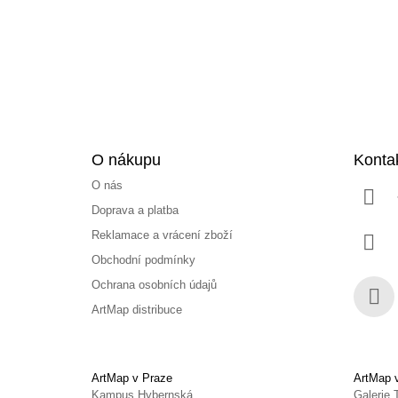
t
í
O nákupu
Konta
O nás
Doprava a platba
Reklamace a vrácení zboží
Obchodní podmínky
Ochrana osobních údajů
ArtMap distribuce
Face
ArtMap v Praze
ArtMap 
Kampus Hybernská
Galerie 