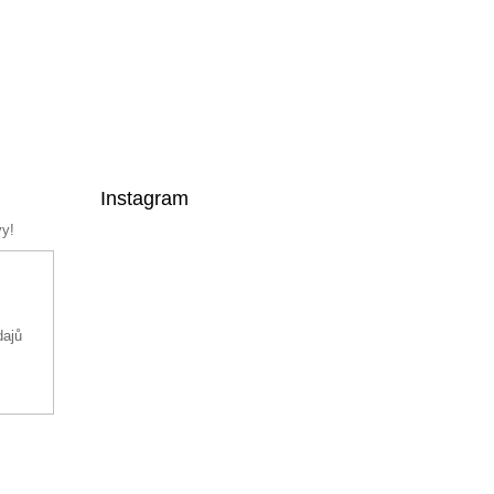
Instagram
vy!
dajů