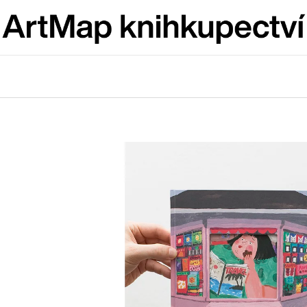
Co potřebujete najít?
HLEDAT
Doporučujeme
ARTMAT KRABIČKA
VÝVAR
ARTMAT KRABIČKA
NEJEN ROMSK