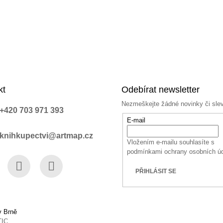
kt
Odebírat newsletter
Nezmeškejte žádné novinky či sle
+420 703 971 393
E-mail
knihkupectvi@artmap.cz
Vložením e-mailu souhlasíte s
podmínkami ochrany osobních ú
PŘIHLÁSIT SE
book
Instagram
YouTube
v Brně
TIC