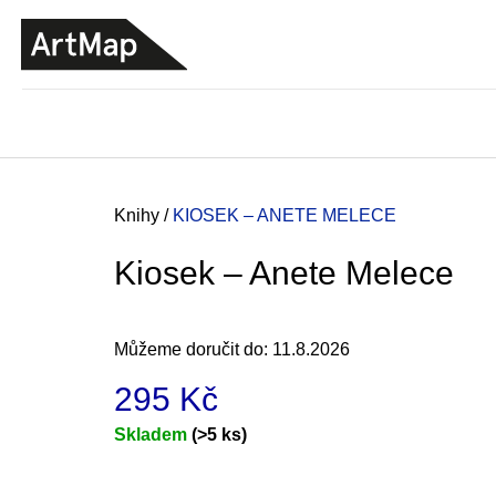
K
Přejít
o
na
ZPĚT
ZPĚT
DO
DO
obsah
š
OBCHODU
OBCHODU
í
k
Domů
Knihy
/
KIOSEK – ANETE MELECE
Kiosek – Anete Melece
Můžeme doručit do:
11.8.2026
295 Kč
Měrná
Skladem
(>5 ks)
cena:
JMÉNO
380 Kč