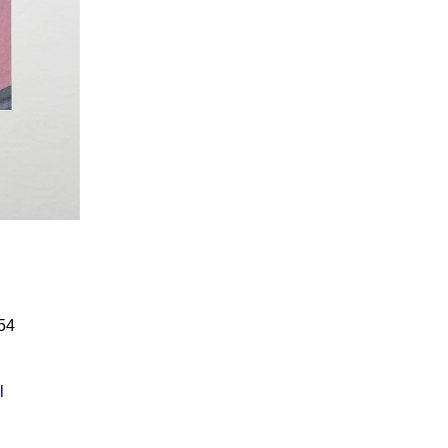
Í KLIMA
č
54
l