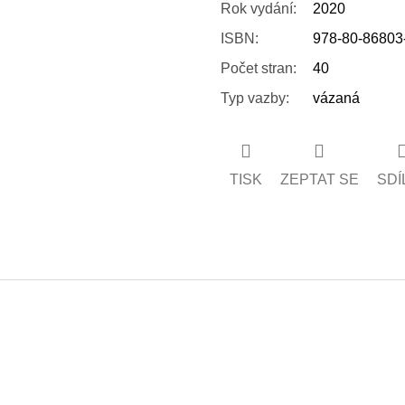
Rok vydání
:
2020
ISBN
:
978-80-86803
Počet stran
:
40
Typ vazby
:
vázaná
TISK
ZEPTAT SE
SDÍ