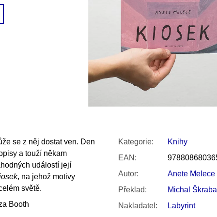
SNESITELNĚJŠ
200 Kč
300 Kč
Původně:
350 K
ůže se z něj dostat ven. Den
Kategorie
:
Knihy
sopisy a touží někam
EAN
:
97880868036
hodných událostí její
Autor
:
Anete Melece
iosek
, na jehož motivy
 celém světě.
Překlad
:
Michal Škraba
za Booth
Nakladatel
:
Labyrint