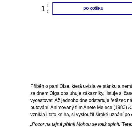
DO KOŠÍKU
Příběh o paní Olze, která uvízla ve stánku a nem
za dnem Olga obsluhuje zákazníky, listuje si ča
vycestovat. Až jednoho dne odstartuje řetězec ná
putování. Animovaný film Anete Melece (1983)
K
vznikla i tato kniha, si vysloužil široké uznání po
„Pozor na tajná přání! Mohou se totiž splnit."
Tere