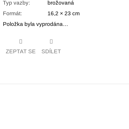
Typ vazby
:
brožovaná
Formát
:
16,2 × 23 cm
Položka byla vyprodána…
ZEPTAT SE
SDÍLET
Z
á
p
a
t