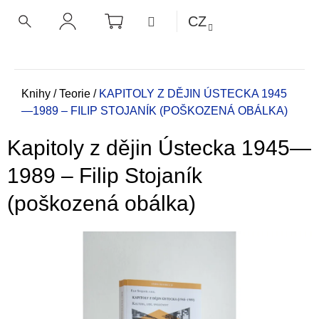
K
Přejít
NÁKUPNÍ
MENU
CZ
KOŠÍK
o
na
ZPĚT
ZPĚT
HLEDAT
PŘIHLÁŠENÍ
obsah
š
í
C
k
o
Domů
Knihy
/
Teorie
/
KAPITOLY Z DĚJIN ÚSTECKA 1945
—1989 – FILIP STOJANÍK (POŠKOZENÁ OBÁLKA)
p
o
Kapitoly z dějin Ústecka 1945—
t
ř
1989 – Filip Stojaník
e
(poškozená obálka)
b
u
j
e
t
e
n