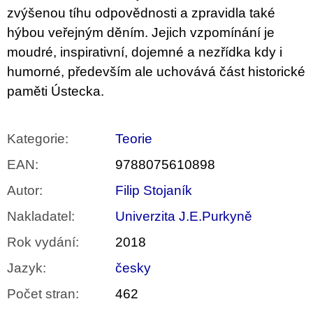
zvýšenou tíhu odpovědnosti a zpravidla také
hýbou veřejným děním. Jejich vzpomínání je
moudré, inspirativní, dojemné a nezřídka kdy i
humorné, především ale uchovává část historické
paměti Ústecka.
Kategorie
:
Teorie
EAN
:
9788075610898
Autor
:
Filip Stojaník
Nakladatel
:
Univerzita J.E.Purkyně
Rok vydání
:
2018
Jazyk
:
česky
Počet stran
:
462