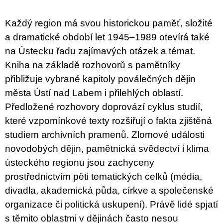
u
j
Každý region má svou historickou paměť, složité
e
m
a dramatické období let 1945–1989 otevírá také
e
na Ústecku řadu zajímavých otázek a témat.
Kniha na základě rozhovorů s pamětníky
PŘIŠEL
ČAS
přibližuje vybrané kapitoly poválečných dějin
NA
DRUHOU
města Ústí nad Labem i přilehlých oblastí.
:
Předložené rozhovory doprovází cyklus studií,
SMĚNU
VÝBĚR
které vzpomínkové texty rozšiřují o fakta zjištěná
Z
TEXTŮ
studiem archivních pramenů. Zlomové události
2022 –
novodobých dějin, pamětnická svědectví i klima
2025
ústeckého regionu jsou zachyceny
350
Kč
prostřednictvím pěti tematických celků (média,
divadla, akademická půda, církve a společenské
organizace či politická uskupení). Právě lidé spjatí
s těmito oblastmi v dějinách často nesou