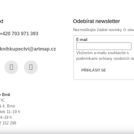
kt
Odebírat newsletter
Nezmeškejte žádné novinky či sle
+420 703 971 393
E-mail
knihkupectvi@artmap.cz
Vložením e-mailu souhlasíte s
podmínkami ochrany osobních ú
PŘIHLÁSIT SE
book
Instagram
YouTube
v Brně
TIC
 4, Brno
tek 11–19 h
14–19 h
2 152 298