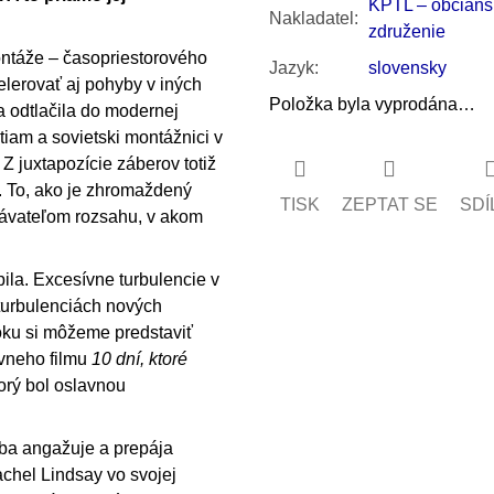
KPTL – občians
Nakladatel
:
združenie
ontáže – časopriestorového
Jazyk
:
slovensky
elerovať aj pohyby v iných
Položka byla vyprodána…
a odtlačila do modernej
tiam a sovietski montážnici v
 Z juxtapozície záberov totiž
. To, ako je zhromaždený
TISK
ZEPTAT SE
SDÍ
dávateľom rozsahu, v akom
ila. Excesívne turbulencie v
 turbulenciách nových
oku si môžeme predstaviť
vneho filmu
10 dní, ktoré
orý bol oslavnou
eba angažuje a prepája
achel Lindsay vo svojej