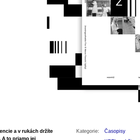
SNESITELNĚJŠ
200 Kč
300 Kč
Původně:
350 K
encie a v rukách držíte
Kategorie
:
Časopisy
 A to priamo jej