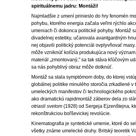
spirituálnemu jadru: Montáži!
Najmladšie z umení prinieslo do hry fenomén m
pohybu, ktorého energia začala veľmi rýchlo akc
umeniach či dokonca politické pohyby. Montáž s
divadelnej estetiky, učarovala avantgardným hnu
nej objavili politický potenciál ovplyvňovať masy.
môže vzniknúť kolízia produkujúca nový význam
materiál „zmontovaný,” sa tak stáva kľúčovým u
sa nás pohyblivý obraz môže dotknúť.
Montáž sa stala symptómom doby, do ktorej vstúp
globálnej politike minulého storočia zrkadlené v
umeleckých manifestov či technologického pokr
ako dramatickú rapidmontáž záberov dela zo slá
otriasli svetom
(1928) od Sergeja Ejzenštejna, kt
rekonštrukciou boľševickej revolúcie.
Kinematografia je syntetické umenie, ktoré do s
všetky známe umelecké druhy. Britský teoretik V