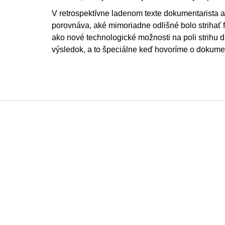
V retrospektívne ladenom texte dokumentarista a
porovnáva, aké mimoriadne odlišné bolo strihať fi
ako nové technologické možnosti na poli strihu 
výsledok, a to špeciálne keď hovoríme o dokume
Z
á
p
a
t
í