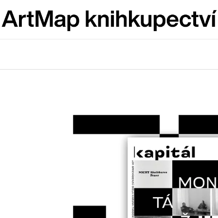
Co potřebujete najít?
HLEDAT
Doporučujeme
ARTMAT KRABIČKA
VÝVAR
ARTMAT KRABIČKA
NEJEN ROMSK