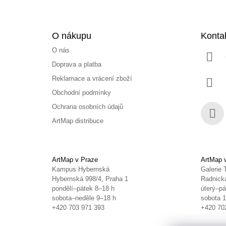
O nákupu
Konta
O nás
Doprava a platba
Reklamace a vrácení zboží
Obchodní podmínky
Ochrana osobních údajů
ArtMap distribuce
Face
ArtMap v Praze
ArtMap 
Kampus Hybernská
Galerie 
Hybernská 998/4, Praha 1
Radnická
pondělí–pátek 8–18 h
úterý–pá
sobota–neděle 9–18 h
sobota 
+420 703 971 393
+420 70