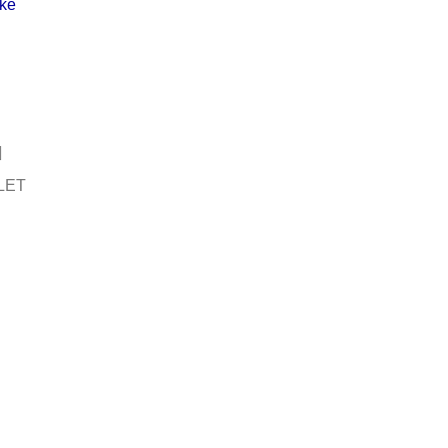
ke
LET