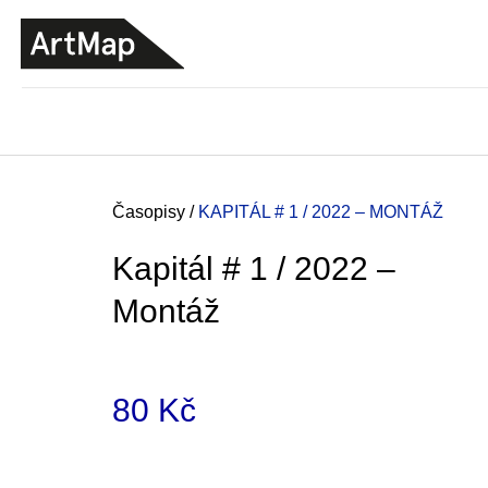
K
Přejít
o
na
ZPĚT
ZPĚT
DO
DO
obsah
š
OBCHODU
OBCHODU
í
k
Domů
Časopisy
/
KAPITÁL # 1 / 2022 – MONTÁŽ
Kapitál # 1 / 2022 –
Montáž
80 Kč
Měrná
JMÉNO
cena:
380 Kč