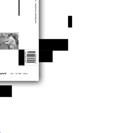
Í KLIMA
č