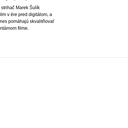
 strihač Marek Šulík
lm v ére pred digitálom, a
dnes pomáhajú skvalitňovať
ntárnom filme.