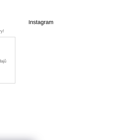
Instagram
vy!
dajů