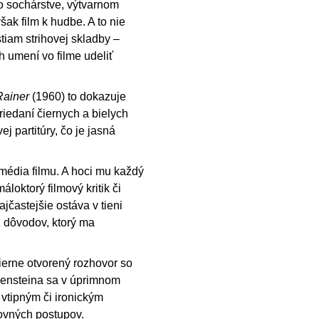
o sochárstve, výtvarnom
šak film k hudbe. A to nie
iam strihovej skladby –
h umení vo filme udeliť
Rainer
(1960) to dokazuje
riedaní čiernych a bielych
j partitúry, čo je jasná
 média filmu. A hoci mu každý
oktorý filmový kritik či
ajčastejšie ostáva v tieni
 z dôvodov, ktorý ma
erne otvorený rozhovor so
gensteina sa v úprimnom
 vtipným či ironickým
acovných postupov.