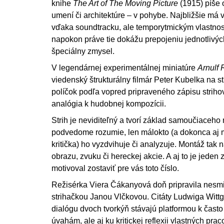
knihe
The Art of The Moving Picture
(1915) píše 
umení či architektúre – v pohybe. Najbližšie má v
vďaka soundtracku, ale temporytmickým vlastnost
napokon práve tie dokážu prepojeniu jednotlivýc
špeciálny zmysel.
V legendárnej experimentálnej miniatúre
Arnulf 
viedenský štrukturálny filmár Peter Kubelka na st
políčok podľa vopred pripraveného zápisu strihove
analógia k hudobnej kompozícii.
Strih je neviditeľný a tvorí základ samoučiaceho
podvedome rozumie, len málokto (a dokonca aj mál
kritička) ho vyzdvihuje či analyzuje. Montáž tak n
obrazu, zvuku či hereckej akcie. A aj to je jeden
motivoval zostaviť pre vás toto číslo.
Režisérka Viera Čákanyová doň pripravila nesmi
strihačkou Janou Vlčkovou. Citáty Ludwiga Witt
dialógu dvoch tvorkýň stávajú platformou k často
úvahám, ale aj ku kritickej reflexii vlastných pr