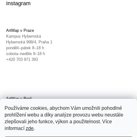
Instagram
ArtMap v Praze
Kampus Hybernská
Hybernská 998/4, Praha 1
pondělí–pátek 8–18 h
sobota–neděle 9–18 h
+420 703 971 393
ArtMap v Brně
Galerie TIC
Používáme cookies, abychom Vám umožnili pohodlné
Radnická 4, Brno
prohlížení webu a díky analýze provozu webu neustále
úterý–pátek 11–19 h
zlepšovali jeho funkce, výkon a použitelnost. Více
sobota 14–19 h
+420 702 152 298
informací
zde
.