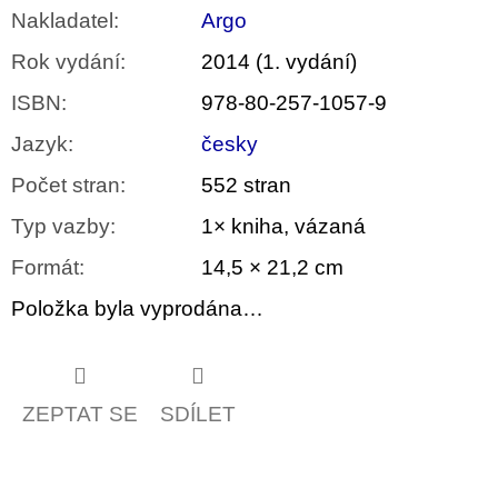
Nakladatel
:
Argo
Rok vydání
:
2014 (1. vydání)
ISBN
:
978-80-257-1057-9
Jazyk
:
česky
Počet stran
:
552 stran
Typ vazby
:
1× kniha, vázaná
Formát
:
14,5 × 21,2 cm
Položka byla vyprodána…
ZEPTAT SE
SDÍLET