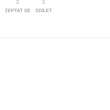
ZEPTAT SE
SDÍLET
Z
á
p
a
t
í