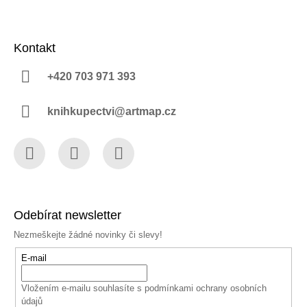
Kontakt
+420 703 971 393
knihkupectvi@artmap.cz
Facebook
Instagram
YouTube
Odebírat newsletter
Nezmeškejte žádné novinky či slevy!
E-mail
Vložením e-mailu souhlasíte s
podmínkami ochrany osobních
údajů