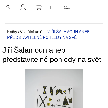
K
Přejít
NÁKUPNÍ
MENU
CZ
KOŠÍK
o
na
ZPĚT
ZPĚT
HLEDAT
PŘIHLÁŠENÍ
obsah
š
í
C
k
o
Domů
Knihy
/
Vizuální umění
/
JIŘÍ ŠALAMOUN ANEB
PŘEDSTAVITELNÉ POHLEDY NA SVĚT
p
o
Jiří Šalamoun aneb
t
ř
představitelné pohledy na svět
e
b
u
j
e
t
e
n