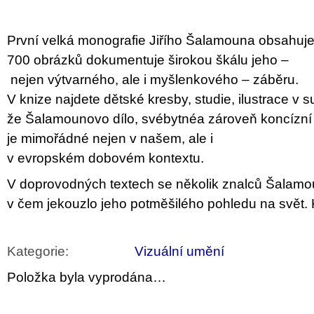
u
j
e
První velká monografie Jiřího Šalamouna obsahuje
m
e
700 obrázků dokumentuje širokou škálu jeho –
nejen výtvarného, ale i myšlenkového – záběru.
PŘIŠEL
V knize najdete dětské kresby, studie, ilustrace v 
ČAS
NA
že Šalamounovo dílo, svébytnéa zároveň koncízní 
DRUHOU
je mimořádné nejen v našem, ale i
:
SMĚNU
v evropském dobovém kontextu.
VÝBĚR
Z
V doprovodných textech se několik znalců Šalamou
TEXTŮ
2022 –
v čem jekouzlo jeho potměšilého pohledu na svět. K
2025
350
Kč
Kategorie
:
Vizuální umění
Položka byla vyprodána…