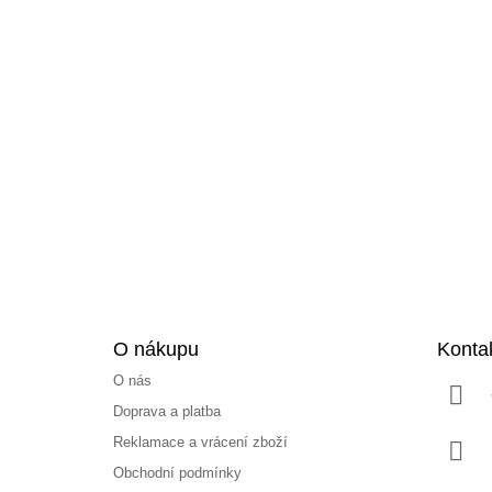
Z
á
p
a
t
í
O nákupu
Konta
O nás
Doprava a platba
Reklamace a vrácení zboží
Obchodní podmínky