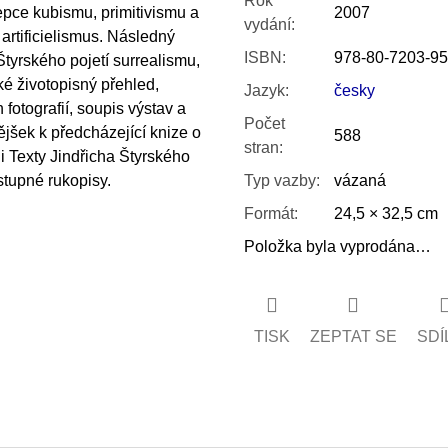
Rok
pce kubismu, primitivismu a
2007
vydání
:
rtificielismus. Následný
ISBN
:
978-80-7203-95
tyrského pojetí surrealismu,
aké životopisný přehled,
Jazyk
:
česky
otografií, soupis výstav a
Počet
tějšek k předcházející knize o
588
stran
:
i Texty Jindřicha Štyrského
stupné rukopisy.
Typ vazby
:
vázaná
Formát
:
24,5 × 32,5 cm
Položka byla vyprodána…
TISK
ZEPTAT SE
SDÍ