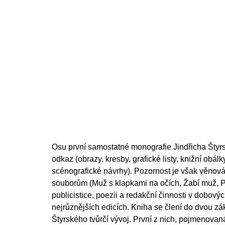
200 Kč
Osu první samostatné monografie Jindřicha Štyrs
odkaz (obrazy, kresby, grafické listy, knižní obál
scénografické návrhy). Pozornost je však věnová
souborům (Muž s klapkami na očích, Žabí muž, P
publicistice, poezii a redakční činnosti v dobový
nejrůznějších edicích. Kniha se člení do dvou zák
Štyrského tvůrčí vývoj. První z nich, pojmenova