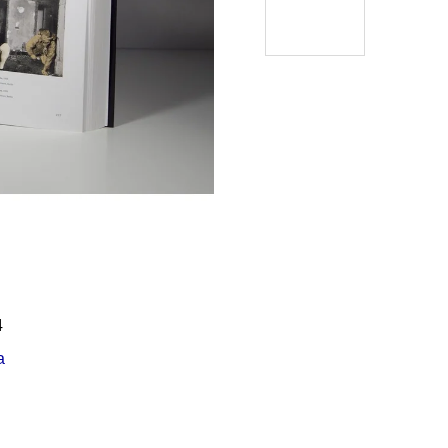
Í KLIMA
č
4
a