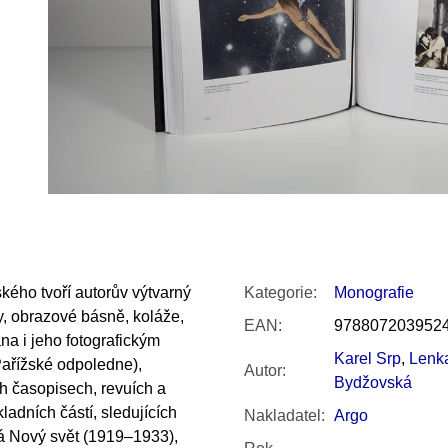
SNESITELNĚJŠ
300 Kč
Původně:
350 K
kého tvoří autorův výtvarný
Kategorie
:
Monografie
ky, obrazové básně, koláže,
EAN
:
978807203952
na i jeho fotografickým
Karel Srp
,
Lenk
ařížské odpoledne),
Autor
:
Bydžovská
ch časopisech, revuích a
ladních částí, sledujících
Nakladatel
:
Argo
ná Nový svět (1919–1933),