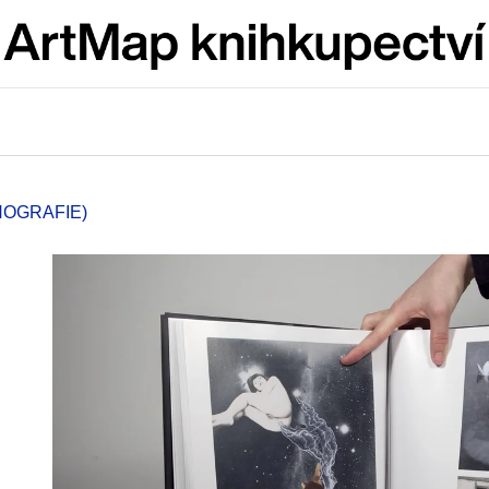
Co potřebujete najít?
HLEDAT
NOGRAFIE)
Doporučujeme
JMÉNO
VÝVAR
NEJEN ROMSK
380 Kč