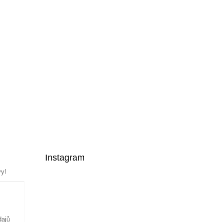
Instagram
vy!
dajů