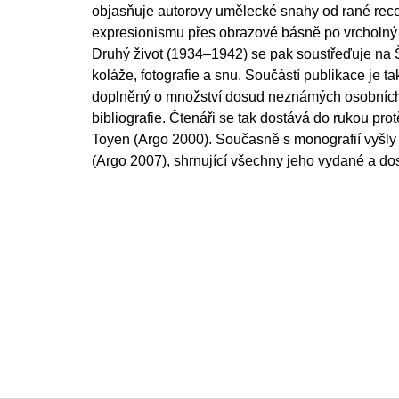
objasňuje autorovy umělecké snahy od rané rece
expresionismu přes obrazové básně po vrcholný a
Druhý život (1934–1942) se pak soustřeďuje na Š
koláže, fotografie a snu. Součástí publikace je t
doplněný o množství dosud neznámých osobních f
bibliografie. Čtenáři se tak dostává do rukou pro
Toyen (Argo 2000). Současně s monografií vyšly 
(Argo 2007), shrnující všechny jeho vydané a do