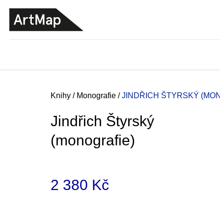
K
Přejít
o
na
ZPĚT
ZPĚT
DO
DO
obsah
š
OBCHODU
OBCHODU
í
k
Domů
Knihy
/
Monografie
/
JINDŘICH ŠTYRSKÝ (MO
Jindřich Štyrský
(monografie)
2 380 Kč
Měrná
ARTMAT KRABIČKA
cena:
ARTMAT KRABIČKA