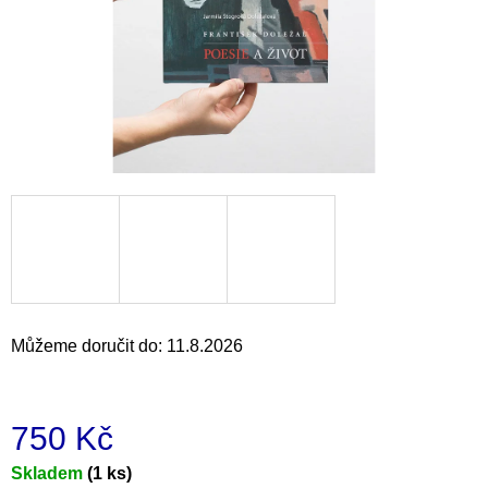
a
j
í
t
?
HLEDAT
Můžeme doručit do:
11.8.2026
D
o
p
o
750 Kč
r
u
Měrná
Skladem
(1 ks)
č