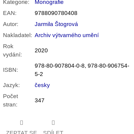
Kategorie
:
Monografie
EAN
:
9788090780408
Autor
:
Jarmila Štogrová
Nakladatel
:
Archiv výtvarného umění
Rok
2020
vydání
:
978-80-907804-0-8, 978-80-906754-
ISBN
:
5-2
Jazyk
:
česky
Počet
347
stran
:
ZEPTAT SE
SDÍLET