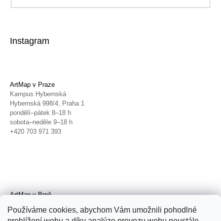
Instagram
ArtMap v Praze
Kampus Hybernská
Hybernská 998/4, Praha 1
pondělí–pátek 8–18 h
sobota–neděle 9–18 h
+420 703 971 393
ArtMap v Brně
Galerie TIC
Používáme cookies, abychom Vám umožnili pohodlné
Radnická 4, Brno
prohlížení webu a díky analýze provozu webu neustále