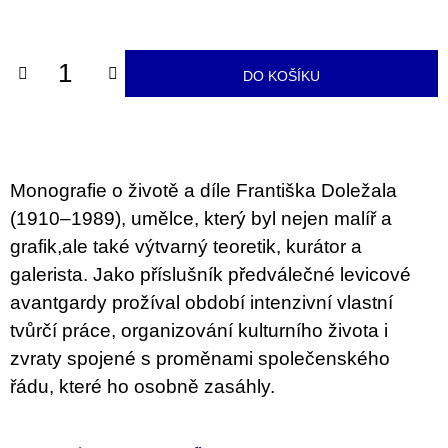
u
cena:
j
e
m
DO KOŠÍKU
e
ARTMAT
KRABIČKA
ARTMAT
KRABIČKA
Monografie o životě a díle Františka Doležala
200
(1910–1989), umělce, který byl nejen malíř a
Kč
grafik,ale také výtvarný teoretik, kurátor a
galerista. Jako příslušník předválečné levicové
avantgardy prožíval období intenzivní vlastní
tvůrčí práce, organizování kulturního života i
zvraty spojené s proměnami společenského
ř
ádu, které ho osobně zasáhly.