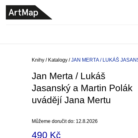
K
Přejít
o
na
ZPĚT
ZPĚT
DO
DO
obsah
š
OBCHODU
OBCHODU
í
k
Domů
Knihy
/
Katalogy
/
JAN MERTA / LUKÁŠ JASAN
Jan Merta / Lukáš
Jasanský a Martin Polák
uvádějí Jana Mertu
Můžeme doručit do:
12.8.2026
JMÉNO
490 Kč
380 Kč