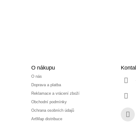
p
a
t
í
O nákupu
Konta
O nás
Doprava a platba
Reklamace a vrácení zboží
Obchodní podmínky
Ochrana osobních údajů
ArtMap distribuce
Face