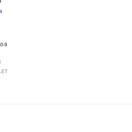
9
a
0-9
LET