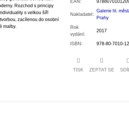
EAN
:
978807010120
oderny. Rozchod s principy
Galerie hl. měst
ividuality s velkou šíří
Nakladatel
:
Prahy
 tvorbou, zacílenou do osobní
vé malby.
Rok
2017
vydání
:
ISBN
:
978-80-7010-12
TISK
ZEPTAT SE
SDÍ