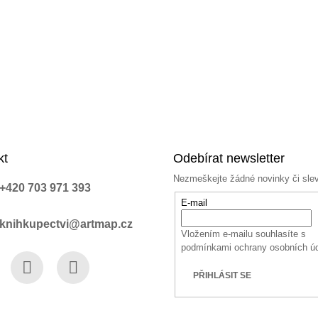
kt
Odebírat newsletter
Nezmeškejte žádné novinky či sle
+420 703 971 393
E-mail
knihkupectvi@artmap.cz
Vložením e-mailu souhlasíte s
podmínkami ochrany osobních ú
PŘIHLÁSIT SE
book
Instagram
YouTube