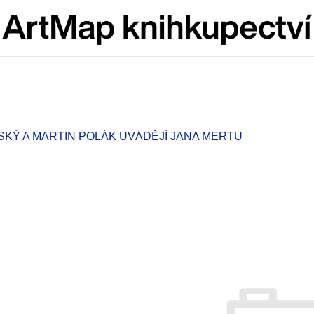
Co potřebujete najít?
HLEDAT
SKÝ A MARTIN POLÁK UVÁDĚJÍ JANA MERTU
Doporučujeme
ARTMAT KRABIČKA
VÝVAR
ARTMAT KRABIČKA
NEJEN ROMSK