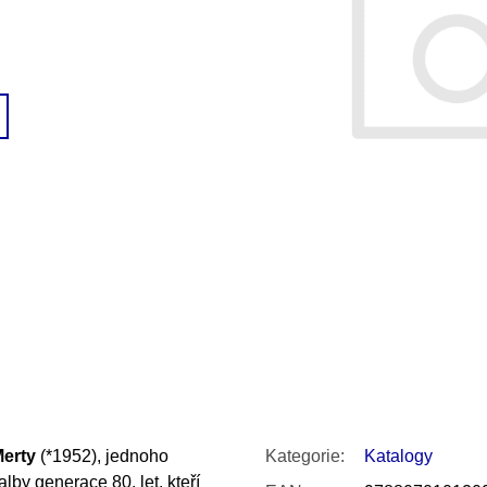
SNESITELNĚJŠ
200 Kč
300 Kč
Původně:
350 K
erty
(*1952), jednoho
Kategorie
:
Katalogy
lby generace 80. let, kteří