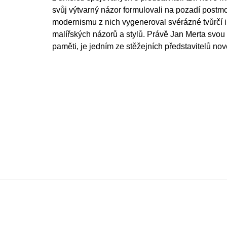
svůj výtvarný názor formulovali na pozadí postm
modernismu z nich vygeneroval svérázné tvůrčí ind
malířských názorů a stylů. Právě Jan Merta svou
paměti, je jedním ze stěžejních představitelů no
Z
á