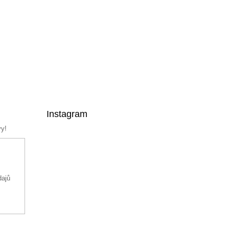
Instagram
vy!
dajů