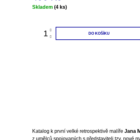
Měrná
Skladem
(4 ks)
cena:
DO KOŠÍKU
Katalog k první velké retrospektivě malíře
Jana M
z umělců spojovaných s představiteli tzv. nové ma