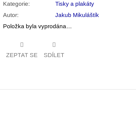
u
Kategorie
:
Tisky a plakáty
j
e
Autor
:
Jakub Mikuláštík
m
e
Položka byla vyprodána…
JMÉNO
380
Kč
ZEPTAT SE
SDÍLET
Z
á
p
a