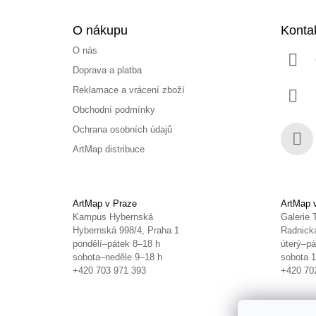
O nákupu
Konta
O nás
Doprava a platba
Reklamace a vrácení zboží
Obchodní podmínky
Ochrana osobních údajů
ArtMap distribuce
Face
ArtMap v Praze
ArtMap 
Kampus Hybernská
Galerie 
Hybernská 998/4, Praha 1
Radnická
pondělí–pátek 8–18 h
úterý–pá
sobota–neděle 9–18 h
sobota 
+420 703 971 393
+420 70