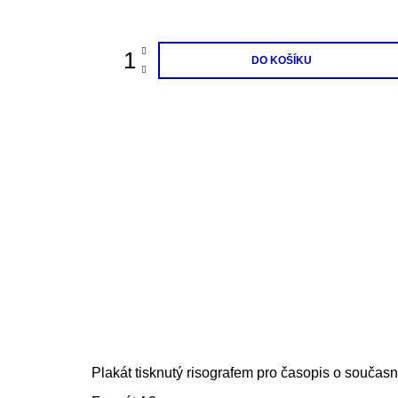
cena:
DO KOŠÍKU
Plakát tisknutý risografem pro časopis o současn