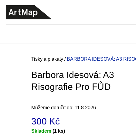
K
Přejít
o
na
ZPĚT
ZPĚT
DO
DO
obsah
š
OBCHODU
OBCHODU
í
k
Domů
Tisky a plakáty
/
BARBORA IDESOVÁ: A3 RIS
Barbora Idesová: A3
Risografie Pro FŮD
Můžeme doručit do:
11.8.2026
300 Kč
JMÉNO
Měrná
Skladem
(1 ks)
380 Kč