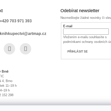
kt
Odebírat newsletter
Nezmeškejte žádné novinky či sle
+420 703 971 393
E-mail
knihkupectvi@artmap.cz
Vložením e-mailu souhlasíte s
podmínkami ochrany osobních ú
PŘIHLÁSIT SE
book
Instagram
YouTube
v Brně
TIC
 4, Brno
tek 11–19 h
14–19 h
2 152 298