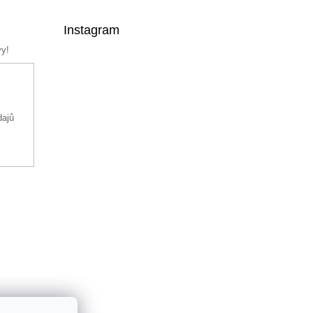
Instagram
vy!
dajů