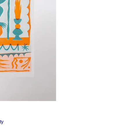
Í KLIMA
č
ty