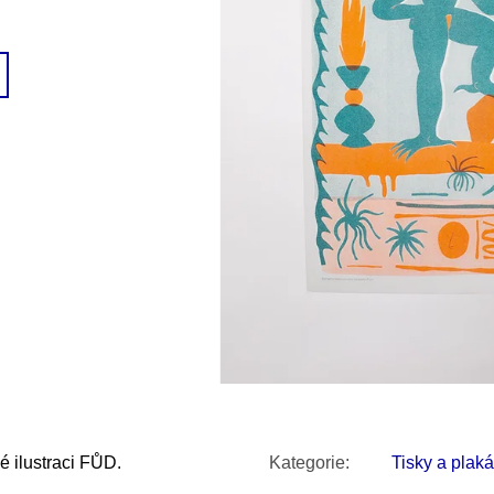
SNESITELNĚJŠ
200 Kč
300 Kč
Původně:
350 K
é ilustraci FŮD.
Kategorie
:
Tisky a plaká