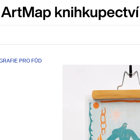
Co potřebujete najít?
HLEDAT
OGRAFIE PRO FŮD
Doporučujeme
ARTMAT KRABIČKA
VÝVAR
ARTMAT KRABIČKA
NEJEN ROMSK