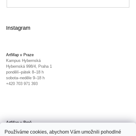
Instagram
ArtMap v Praze
Kampus Hybernská
Hybernská 998/4, Praha 1
pondělí–pátek 8–18 h
sobota–neděle 9–18 h
+420 703 971 393
ArtMap v Brně
Galerie TIC
Používáme cookies, abychom Vám umožnili pohodlné
Radnická 4, Brno