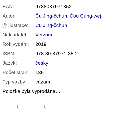
EAN
:
9788087971352
Autor
:
Ču Jing-čchun
,
Čou Cung-wej
Ilustrace
:
Ču Jing-čchun
?
Nakladatel
:
Verzone
Rok vydání
:
2019
ISBN
:
978-80-87971-35-2
Jazyk
:
česky
Počet stran
:
136
Typ vazby
:
vázaná
Položka byla vyprodána…