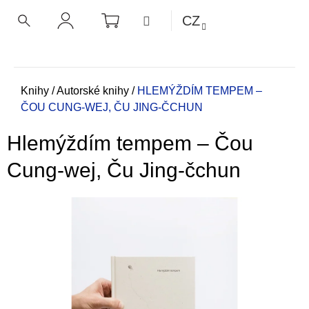
K
Přejít
NÁKUPNÍ
MENU
CZ
KOŠÍK
o
na
ZPĚT
ZPĚT
HLEDAT
PŘIHLÁŠENÍ
obsah
š
í
C
k
o
Domů
Knihy
/
Autorské knihy
/
HLEMÝŽDÍM TEMPEM –
ČOU CUNG-WEJ, ČU JING-ČCHUN
p
o
Hlemýždím tempem – Čou
t
ř
Cung-wej, Ču Jing-čchun
e
b
u
j
e
t
e
n