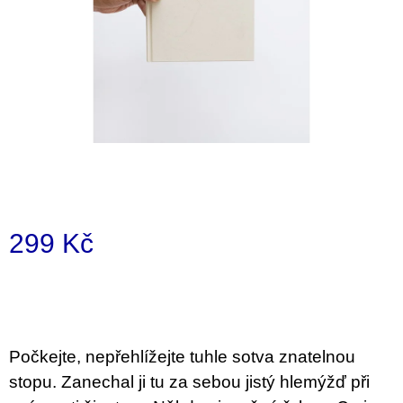
a
j
í
t
?
HLEDAT
299 Kč
Měrná
D
cena:
o
p
o
Počkejte, nepřehlížejte tuhle sotva znatelnou
r
u
stopu. Zanechal ji tu za sebou jistý hlemýžď při
č