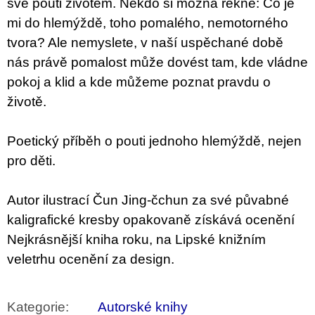
své pouti životem. Někdo si možná řekne: Co je
u
j
mi do hlemýždě, toho pomalého, nemotorného
e
tvora? Ale nemyslete, v naší uspěchané době
m
e
nás právě pomalost může dovést tam, kde vládne
pokoj a klid a kde můžeme poznat pravdu o
BRUTAL
životě.
PRAGUE
165
Kč
Poetický příběh o pouti jednoho hlemýždě, nejen
pro děti.
Autor ilustrací Čun Jing-čchun za své půvabné
kaligrafické kresby opakovaně získává ocenění
Nejkrásnější kniha roku, na Lipské knižním
veletrhu ocenění za design.
Kategorie
:
Autorské knihy