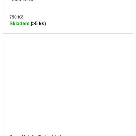
DO
750 Kč
KO
Skladem
(>5 ks)