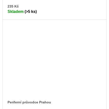
DO
235 Kč
KO
Skladem
(>5 ks)
Periferní průvodce Prahou