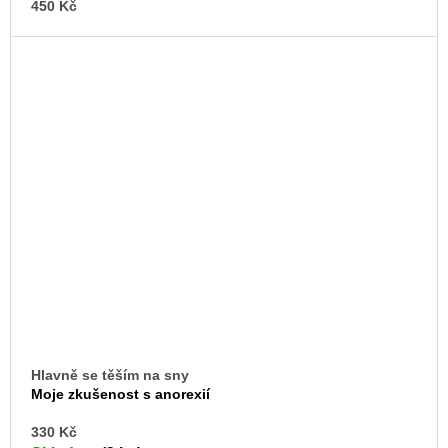
450 Kč
Hlavně se těším na sny
Moje zkušenost s anorexií
DO
330 Kč
KO