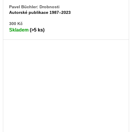
Pavel Büchler: Drobnosti
Autorské publikace 1987–2023
DO
300 Kč
KO
Skladem
(>5 ks)