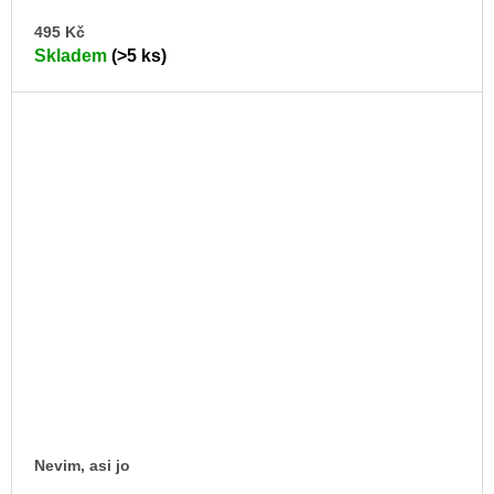
DO
495 Kč
KO
Skladem
(>5 ks)
Nevim, asi jo