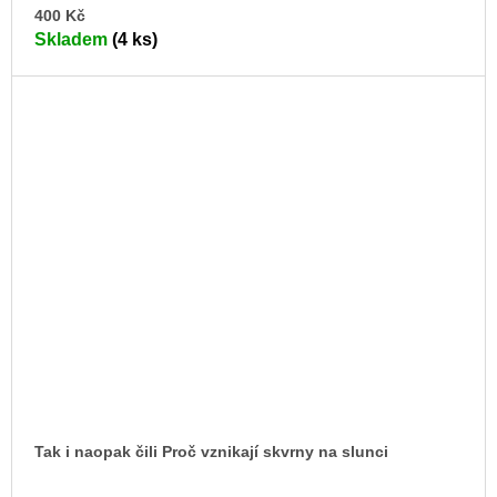
DO
400 Kč
KO
Skladem
(4 ks)
Tak i naopak čili Proč vznikají skvrny na slunci