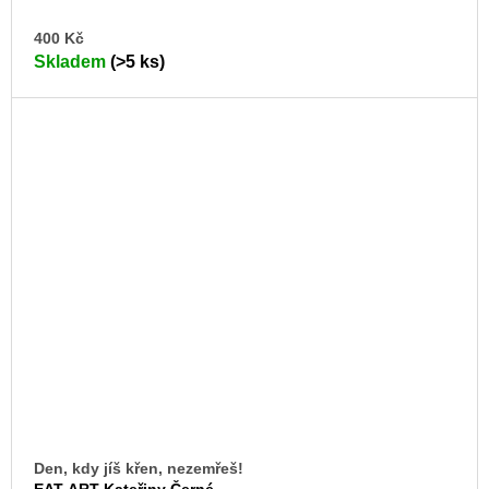
DO
400 Kč
KO
Skladem
(>5 ks)
Den, kdy jíš křen, nezemřeš!
EAT ART Kateřiny Černé