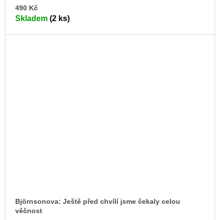
DO
490 Kč
KO
Skladem
(2 ks)
Björnsonova: Ještě před chvílí jsme čekaly celou
věčnost