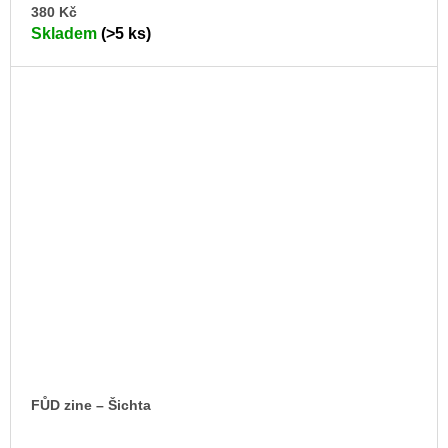
DO
380 Kč
KO
Skladem
(>5 ks)
FŮD zine – Šichta