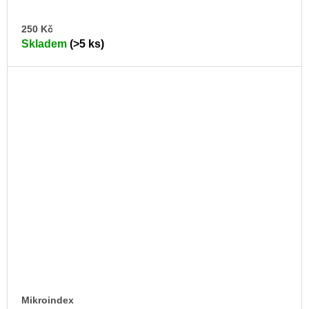
DO
250 Kč
KO
Skladem
(>5 ks)
Mikroindex