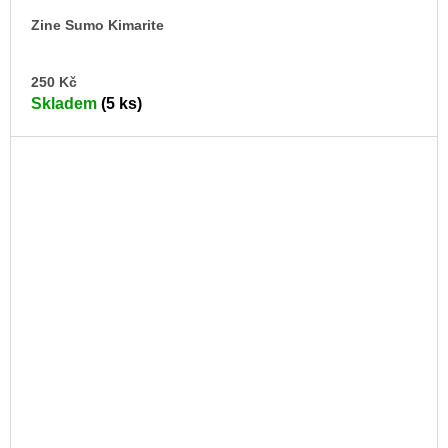
Zine Sumo Kimarite
DO
250 Kč
KO
Skladem
(5 ks)