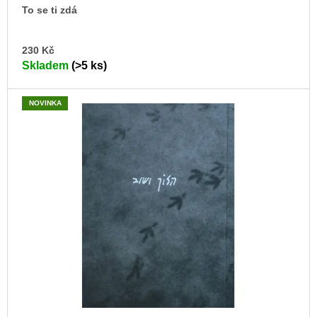
To se ti zdá
DO
230 Kč
KO
Skladem
(>5 ks)
NOVINKA