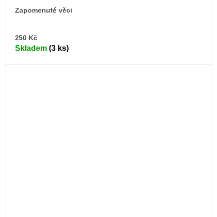
Zapomenuté věci
DO
250 Kč
KO
Skladem
(3 ks)