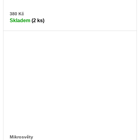
DO
380 Kč
KO
Skladem
(2 ks)
Mikrosvěty