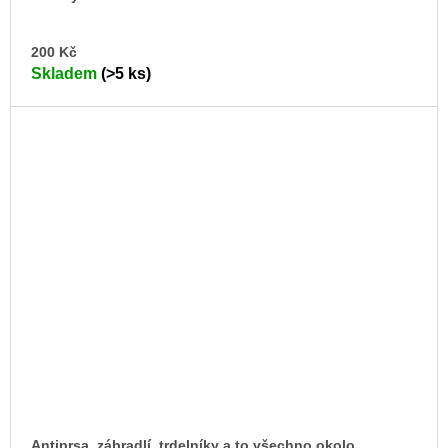
DO
200 Kč
KO
Skladem
(>5 ks)
Antiprsa, zábradlí, trdelníky a to všechno okolo