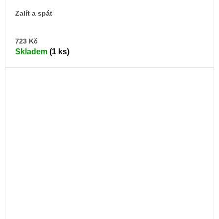
Zalít a spát
DO
723 Kč
KO
Skladem
(1 ks)