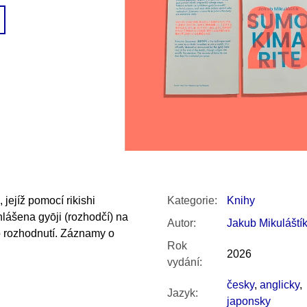
SNESITELNĚJŠ
300 Kč
Původně:
350 K
 jejíž pomocí rikishi
Kategorie
:
Knihy
hlášena gyōji (rozhodčí) na
Autor
:
Jakub Mikuláští
o rozhodnutí. Záznamy o
Rok
2026
vydání
:
česky
,
anglicky
,
Jazyk
:
japonsky