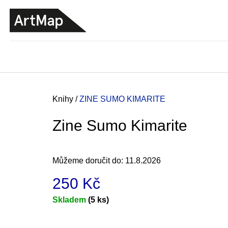
K
Přejít
o
na
ZPĚT
ZPĚT
DO
DO
obsah
š
OBCHODU
OBCHODU
í
k
Domů
Knihy
/
ZINE SUMO KIMARITE
Zine Sumo Kimarite
Můžeme doručit do:
11.8.2026
250 Kč
Měrná
Skladem
(5 ks)
cena:
ARTMAT KRABIČKA
ARTMAT KRABIČKA