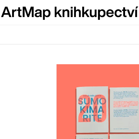
Co potřebujete najít?
HLEDAT
Doporučujeme
JMÉNO
VÝVAR
NEJEN ROMSK
380 Kč