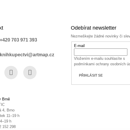
kt
Odebírat newsletter
Nezmeškejte žádné novinky či sle
+420 703 971 393
E-mail
knihkupectvi@artmap.cz
Vložením e-mailu souhlasíte s
podmínkami ochrany osobních ú
PŘIHLÁSIT SE
book
Instagram
YouTube
v Brně
TIC
 4, Brno
tek 11–19 h
14–19 h
2 152 298