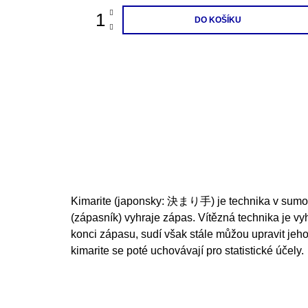
200 Kč
DO KOŠÍKU
Kimarite (japonsky:
決まり手)
je technika v sumo,
(zápasník) vyhraje zápas. Vítězná technika je vy
konci zápasu, sudí však stále můžou upravit jeh
kimarite se poté uchovávají pro statistické účely.