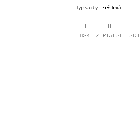
Typ vazby
:
sešitová
TISK
ZEPTAT SE
SDÍ