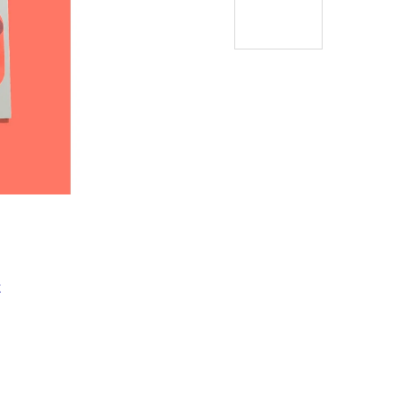
Í KLIMA
č
k