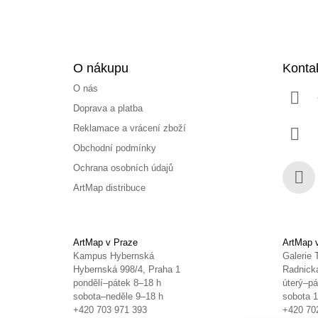
O nákupu
Konta
O nás
Doprava a platba
Reklamace a vrácení zboží
Obchodní podmínky
Ochrana osobních údajů
ArtMap distribuce
Face
ArtMap v Praze
ArtMap 
Kampus Hybernská
Galerie 
Hybernská 998/4, Praha 1
Radnická
pondělí–pátek 8–18 h
úterý–pá
sobota–neděle 9–18 h
sobota 
+420 703 971 393
+420 70