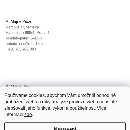
ArtMap v Praze
Kampus Hybernská
Hybernská 998/4, Praha 1
pondělí–pátek 8–18 h
sobota–neděle 9–18 h
+420 703 971 393
ArtMap v Brně
Galerie TIC
Používáme cookies, abychom Vám umožnili pohodlné
Radnická 4, Brno
prohlížení webu a díky analýze provozu webu neustále
úterý–pátek 11–19 h
zlepšovali jeho funkce, výkon a použitelnost. Více
sobota 14–19 h
+420 702 152 298
informací
zde
.
Nastavení