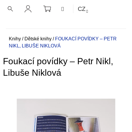
K
Přejít
NÁKUPNÍ
MENU
CZ
KOŠÍK
o
na
ZPĚT
ZPĚT
HLEDAT
PŘIHLÁŠENÍ
obsah
š
í
C
k
o
Domů
Knihy
/
Dětské knihy
/
FOUKACÍ POVÍDKY – PETR
NIKL, LIBUŠE NIKLOVÁ
p
o
Foukací povídky – Petr Nikl,
t
ř
Libuše Niklová
e
b
u
j
e
t
e
n