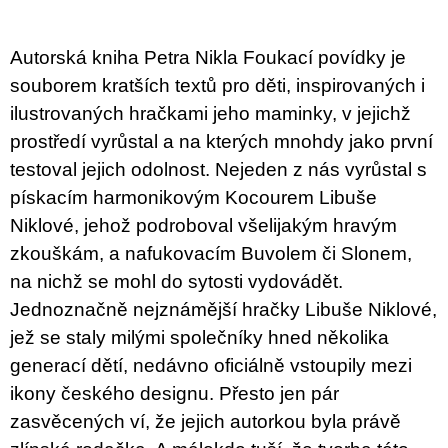
u
j
e
Autorská kniha Petra Nikla Foukací povídky je
m
e
souborem kratších textů pro děti, inspirovaných i
ilustrovaných hračkami jeho maminky, v jejichž
BRUTAL
prostředí vyrůstal a na kterých mnohdy jako první
PRAGUE
testoval jejich odolnost. Nejeden z nás vyrůstal s
165
Kč
pískacím harmonikovým Kocourem Libuše
Niklové, jehož podroboval všelijakým hravým
zkouškám, a nafukovacím Buvolem či Slonem,
na nichž se mohl do sytosti vydovádět.
Jednoznačně nejznámější hračky Libuše Niklové,
jež se staly milými společníky hned několika
generací dětí, nedávno oficiálně vstoupily mezi
ikony českého designu. Přesto jen pár
zasvěcených ví, že jejich autorkou byla právě