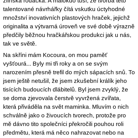
zlínská rodačka. A málokdo tuší, že tvorba této
talentované návrhářky čítá vskutku úctyhodné
množství inovativních plastových hraček, jejichž
originalita a výtvarná úroveň ve své době výrazně
předčily běžnou hračkářskou produkci jak u nás,
tak ve světě.
Na skříni mám Kocoura, on mou paměť
vyšťourá... Byly mi tři roky a on se svým
narozením přesně trefil do mých sápacích snů. To
jsem ještě netušil, že jsem zkušební králík jeho
tisících budoucích dlábitelů. Byl jsem zvyklý, že
se doma zjevovala čerstvě vyvržená zvířata,
která přiváděla na svět maminka. Mluvím o nich
schválně jako o živoucích tvorech, protože pro
mě dávno tito společníci překročili pouhou roli
předmětu, která má něco nahrazovat nebo na