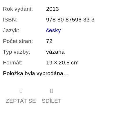
Rok vydání
:
2013
ISBN
:
978-80-87596-33-3
Jazyk
:
česky
Počet stran
:
72
Typ vazby
:
vázaná
Formát
:
19 × 20,5 cm
Položka byla vyprodána…
ZEPTAT SE
SDÍLET