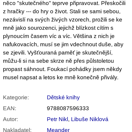
něco "skutečného" teprve připravovat. Přeskočili
z hračky --- do hry o život. Stali se sami sebou,
nezávislí na svých živých vzorech, prožili se ke
mně jako sourozenci, jejichž blízkost cítím s
plynoucím časem víc a víc. Většina z nich je
nafukovacích, musí se jim vdechnout duše, aby
se zjevili. Vyšťouraná paměť je skutečnější,
můžu-li si na sebe skrze ně přes půlstoletou
propast sáhnout. Foukací pohádky jsem někdy
musel napsat a letos ke mně konečně přivály.
Kategorie
:
Dětské knihy
EAN
:
9788087596333
Autor
:
Petr Nikl
,
Libuše Niklová
Nakladatel
:
Meander