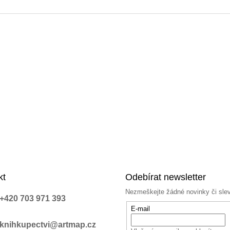
a
c
í
p
r
v
k
y
v
ý
p
i
s
u
kt
Odebírat newsletter
Nezmeškejte žádné novinky či sle
+420 703 971 393
E-mail
knihkupectvi@artmap.cz