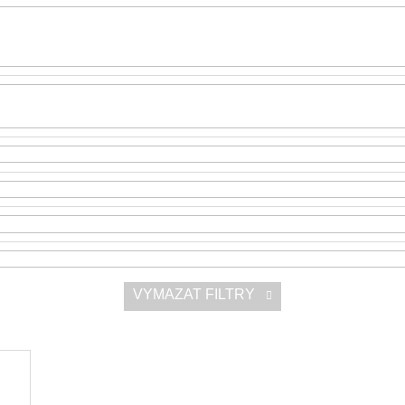
SNESITELNĚJŠ
200 Kč
300 Kč
Původně:
350 K
VYMAZAT FILTRY