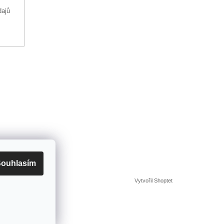
dajů
ouhlasím