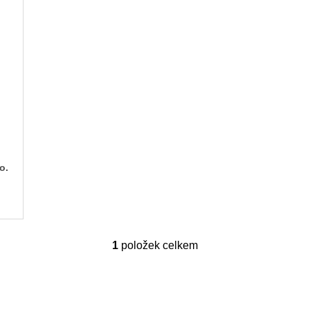
o.
1
položek celkem
O
v
l
á
d