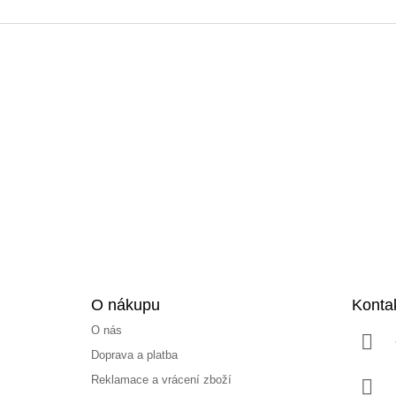
Z
á
p
a
t
í
O nákupu
Konta
O nás
Doprava a platba
Reklamace a vrácení zboží