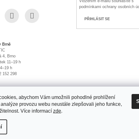
Vložením e-mailu souhlasíte s
podmínkami ochrany osobních ú
PŘIHLÁSIT SE
book
Instagram
YouTube
v Brně
TIC
 4, Brno
tek 11–19 h
14–19 h
2 152 298
ookies, abychom Vám umožnili pohodlné prohlížení
S
 analýze provozu webu neustále zlepšovali jeho funkce,
itelnost. Více informací
zde
.
it nastavení cookies
í