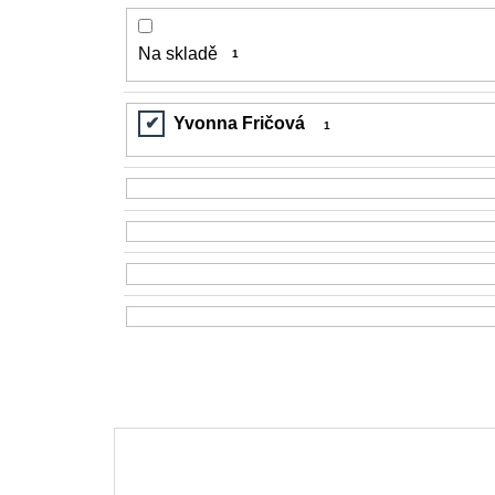
Na skladě
1
Yvonna Fričová
1
V
ý