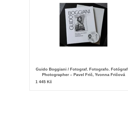
p
i
s
p
r
o
d
u
k
t
Guido Boggiani / Fotograf. Fotografo. Fotógraf
ů
Photographer – Pavel Frič, Yvonna Fričová
1 445 Kč