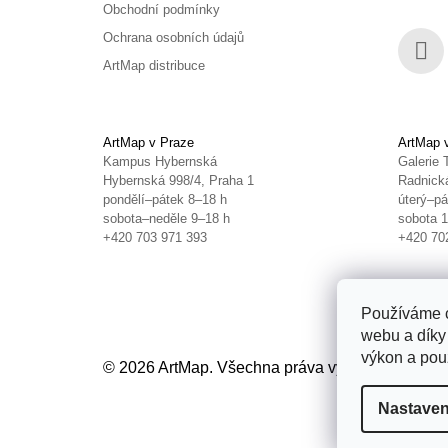
Obchodní podmínky
Ochrana osobních údajů
ArtMap distribuce
Face
ArtMap v Praze
ArtMap 
Kampus Hybernská
Galerie 
Hybernská 998/4, Praha 1
Radnická
pondělí–pátek 8–18 h
úterý–pá
sobota–neděle 9–18 h
sobota 
+420 703 971 393
+420 70
Používáme c
webu a díky
výkon a použ
© 2026 ArtMap. Všechna práva vyhrazena.
Uprav
Nastaven