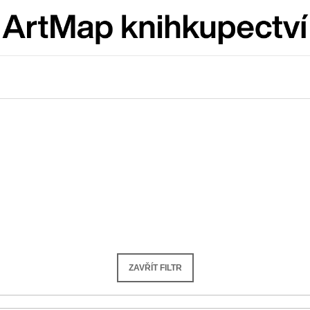
Co potřebujete najít?
HLEDAT
Doporučujeme
ZAVŘÍT FILTR
ARTMAT KRABIČKA
VÝVAR
ARTMAT KRABIČKA
NEJEN ROMSK