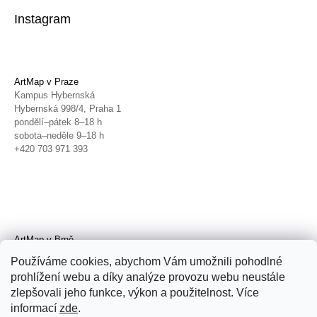
Instagram
ArtMap v Praze
Kampus Hybernská
Hybernská 998/4, Praha 1
pondělí–pátek 8–18 h
sobota–neděle 9–18 h
+420 703 971 393
ArtMap v Brně
Galerie TIC
Používáme cookies, abychom Vám umožnili pohodlné
Radnická 4, Brno
prohlížení webu a díky analýze provozu webu neustále
úterý–pátek 11–19 h
zlepšovali jeho funkce, výkon a použitelnost. Více
sobota 14–19 h
+420 702 152 298
informací
zde
.