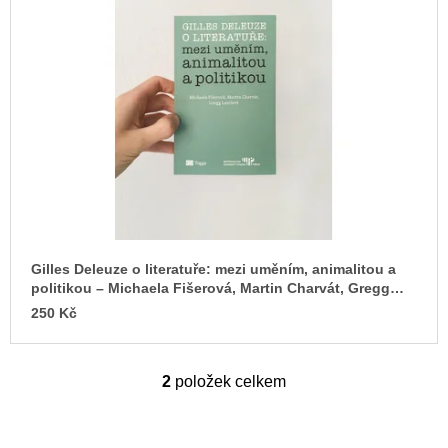
Gilles Deleuze o literatuře: mezi uměním, animalitou a
politikou – Michaela Fišerová, Martin Charvát, Gregg
Lambert
250 Kč
2
položek celkem
O
v
l
á