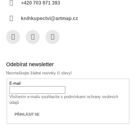
+420 703 971 393
knihkupectvi@artmap.cz
Facebook
Instagram
YouTube
Odebírat newsletter
Nezmeškejte žádné novinky či slevy!
E-mail
Vložením e-mailu souhlasíte s
podmínkami ochrany osobních
údajů
PŘIHLÁSIT SE