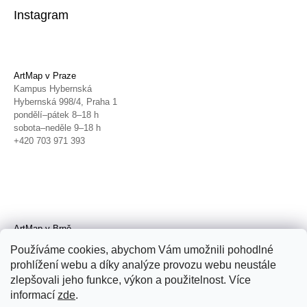
Instagram
ArtMap v Praze
Kampus Hybernská
Hybernská 998/4, Praha 1
pondělí–pátek 8–18 h
sobota–neděle 9–18 h
+420 703 971 393
ArtMap v Brně
Galerie TIC
Používáme cookies, abychom Vám umožnili pohodlné
Radnická 4, Brno
prohlížení webu a díky analýze provozu webu neustále
úterý–pátek 11–19 h
zlepšovali jeho funkce, výkon a použitelnost. Více
sobota 14–19 h
+420 702 152 298
informací
zde
.