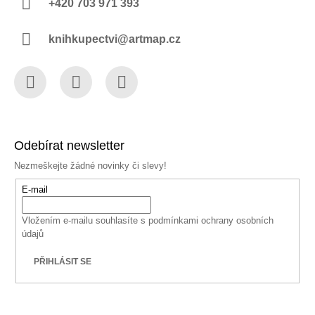
+420 703 971 393
knihkupectvi@artmap.cz
Facebook
Instagram
YouTube
Odebírat newsletter
Nezmeškejte žádné novinky či slevy!
E-mail
Vložením e-mailu souhlasíte s
podmínkami ochrany osobních
údajů
PŘIHLÁSIT SE