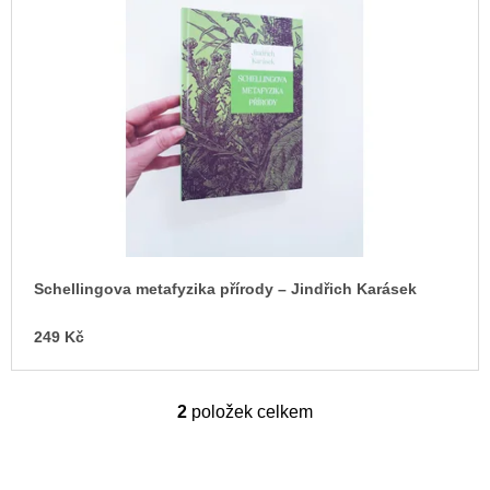
Schellingova metafyzika přírody – Jindřich Karásek
249 Kč
2
položek celkem
O
v
l
á