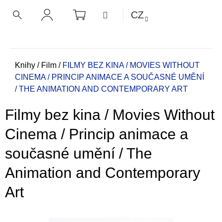
K
Přejít
NÁKUPNÍ
MENU
CZ
KOŠÍK
o
na
ZPĚT
ZPĚT
HLEDAT
PŘIHLÁŠENÍ
obsah
š
í
C
k
o
Domů
Knihy
/
Film
/
FILMY BEZ KINA / MOVIES WITHOUT
CINEMA / PRINCIP ANIMACE A SOUČASNÉ UMĚNÍ
p
/ THE ANIMATION AND CONTEMPORARY ART
o
t
Filmy bez kina / Movies Without
ř
e
Cinema / Princip animace a
b
současné umění / The
u
j
Animation and Contemporary
e
Art
t
e
n