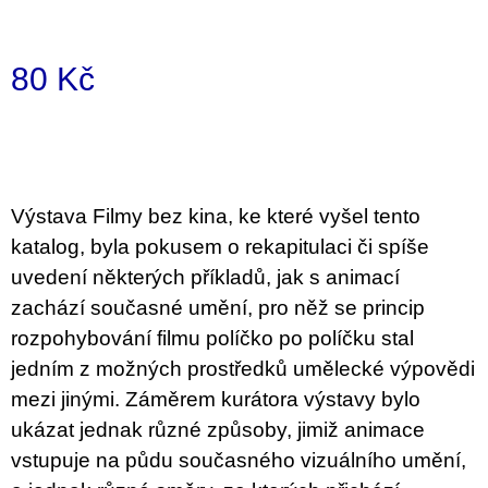
u
j
e
m
80 Kč
e
Měrná
cena:
VÝVAR
NEJEN
ROMSKÉ
RECEPTY
Výstava Filmy bez kina, ke které vyšel tento
PRO
SNESITELNĚJŠÍ
katalog, byla pokusem o rekapitulaci či spíše
KLIMA
uvedení některých příkladů, jak s animací
300
Kč
zachází současné umění, pro něž se princip
Původně:
rozpohybování filmu políčko po políčku stal
350
Kč
jedním z možných prostředků umělecké výpovědi
mezi jinými. Záměrem kurátora výstavy bylo
ukázat jednak různé způsoby, jimiž animace
vstupuje na půdu současného vizuálního umění,