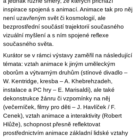
a jednak různé směry, ze kterých přichází
inspirace spojená s animací. Animace tak pro něj
není uzavřeným svět či kosmologií, ale
bezprostřední součástí trajektorií současného
vizuální myšlení a s ním spojené reflexe
současného světa.
Kurátor se v rámci výstavy zaměřil na následující
témata: vztah animace k jiným uměleckým
oborům a výtvarným druhům (stínové divadlo –
W. Kentridge, kresba – A. Khebrehzadeh,
instalace a PC hry – E. Marisaldi), ale také
dekonstrukce žánru či vzpomínky na něj
(večerníček, filmy pro děti – J. Havlíček / F.
Cenek), vztah animace a interaktivity (Robert
Hlůže), schopnost přesně reflektovat
prostřednictvím animace základní lidské vztahy