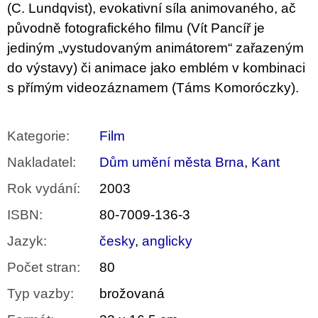
(C. Lundqvist), evokativní síla animovaného, ač
původně fotografického filmu (Vít Pancíř je
jediným „vystudovaným animátorem“ zařazeným
do výstavy) či animace jako emblém v kombinaci
s přímým videozáznamem (Táms Komoróczky).
Kategorie
:
Film
Nakladatel
:
Dům umění města Brna
,
Kant
Rok vydání
:
2003
ISBN
:
80-7009-136-3
Jazyk
:
česky
,
anglicky
Počet stran
:
80
Typ vazby
:
brožovaná