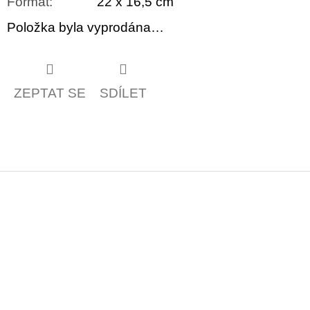
Formát
:
22 x 16,5 cm
Položka byla vyprodána…
ZEPTAT SE
SDÍLET
Z
á
p
a
t
í