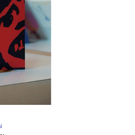
Í KLIMA
č
í