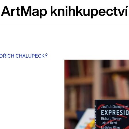
Co potřebujete najít?
HLEDAT
INDŘICH CHALUPECKÝ
Doporučujeme
JMÉNO
VÝVAR
NEJEN ROMSK
380 Kč