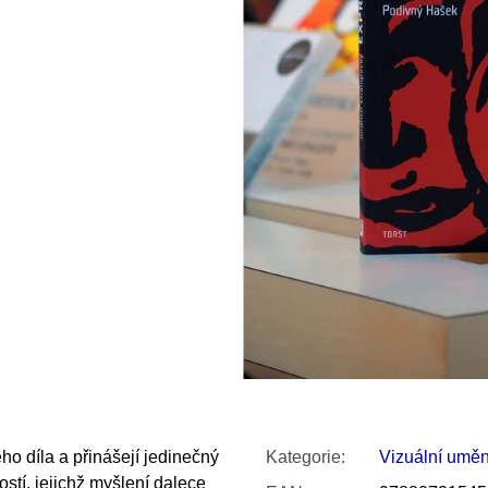
SNESITELNĚJŠ
300 Kč
Původně:
350 K
ho díla a přinášejí jedinečný
Kategorie
:
Vizuální uměn
stí, jejichž myšlení dalece