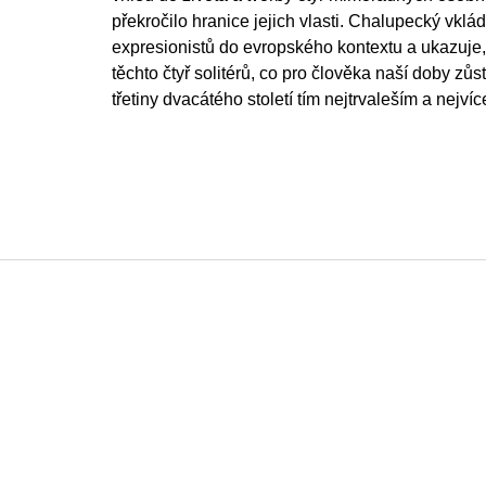
překročilo hranice jejich vlasti. Chalupecký vklád
expresionistů do evropského kontextu a ukazuje, 
těchto čtyř solitérů, co pro člověka naší doby zůst
třetiny dvacátého století tím nejtrvaleším a nejvíc
Z
á
p
a
t
í