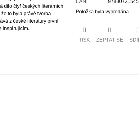
EAN
:
97880721545
á dílo čtyř českých literárních
Položka byla vyprodána…
že to byla právě tvorba
ává z české literatury první
e inspirujícím.
TISK
ZEPTAT SE
SDÍ