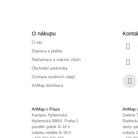
O nákupu
Konta
O nás
Doprava a platba
Reklamace a vrácení zboží
Obchodní podmínky
Ochrana osobních údajů
ArtMap distribuce
Face
ArtMap v Praze
ArtMap 
Kampus Hybernská
Galerie 
Hybernská 998/4, Praha 1
Radnická
pondělí–pátek 8–18 h
úterý–pá
sobota–neděle 9–18 h
sobota 