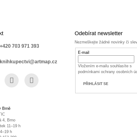
kt
Odebírat newsletter
Nezmeškejte žádné novinky či sle
+420 703 971 393
E-mail
knihkupectvi@artmap.cz
Vložením e-mailu souhlasíte s
podmínkami ochrany osobních ú
PŘIHLÁSIT SE
book
Instagram
YouTube
v Brně
TIC
 4, Brno
tek 11–19 h
14–19 h