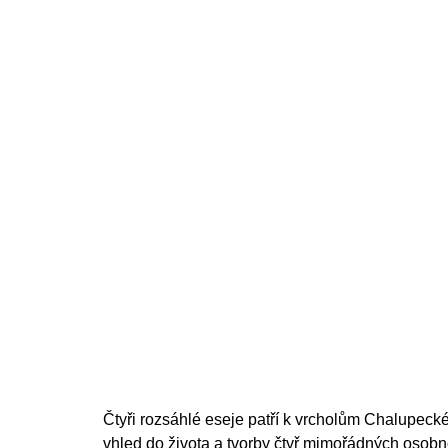
200 Kč
Čtyři rozsáhlé eseje patří k vrcholům Chalupecké
vhled do života a tvorby čtyř mimořádných osobno