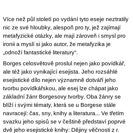
u
j
e
Více než půl století po vydání tyto eseje neztratily
m
e
nic ze své hloubky, alespoň pro ty, jež zajímají
metafyzické otázky, ale mají zároveň i smysl pro
TEORIE
ironii a myslí si jako autor, že metafyzika je
FIKCE
JAKO
„odnoží fantastické literatury“.
ODNOSNÉ
TAŠKY
Borges celosvětově proslul nejen jako povídkář,
100
ale též jako vynikající esejista. Jeho rozsáhlé
Kč
esejistické dílo nejen významně dotváří jeho
tvorbu povídkářskou, ale esej lze chápat jako
základní žánr Borgesovy tvorby. Oba žánry se
blíží i svými tématy, která se u Borgese stále
navracejí: čas, sny, knihy a literatura... Ve třetím
svazku jeho spisů se v češtině představí poprvé
dvě jeho esejistické knihy: Dějiny věčnosti z r.