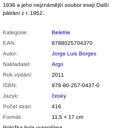
1936 a jeho nejznámější soubor esejí Další
pátrání z r. 1952.
Kategorie
:
Beletrie
EAN
:
9788025704370
Autor
:
Jorge Luis Borges
Nakladatel
:
Argo
Rok vydání
:
2011
ISBN
:
978-80-257-0437-0
Jazyk
:
česky
Počet stran
:
416
Formát
:
11,5 × 17 cm
Položka byla vyprodána…