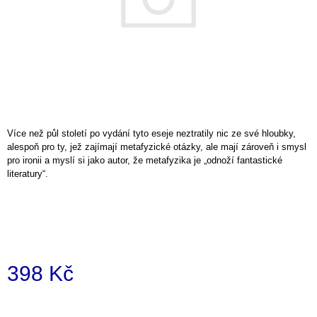
a
j
í
t
?
Více než půl století po vydání tyto eseje neztratily nic ze své hloubky,
alespoň pro ty, jež zajímají metafyzické otázky, ale mají zároveň i smysl
pro ironii a myslí si jako autor, že metafyzika je „odnoží fantastické
HLEDAT
literatury“.
D
o
p
398 Kč
o
r
u
Měrná
č
cena: