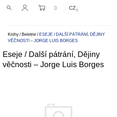
K
Přejít
NÁKUPNÍ
MENU
CZ
KOŠÍK
o
na
ZPĚT
ZPĚT
HLEDAT
PŘIHLÁŠENÍ
obsah
š
í
C
k
o
Domů
Knihy
/
Beletrie
/
ESEJE / DALŠÍ PÁTRÁNÍ, DĚJINY
VĚČNOSTI – JORGE LUIS BORGES
p
o
Eseje / Další pátrání, Dějiny
t
ř
věčnosti – Jorge Luis Borges
e
b
u
j
e
t
e
n