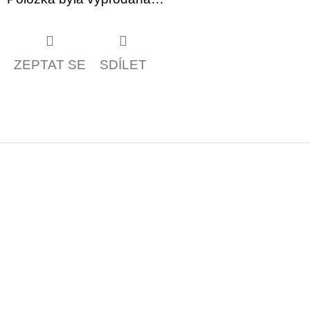
ZEPTAT SE
SDÍLET
Z
á
p
a
t
í