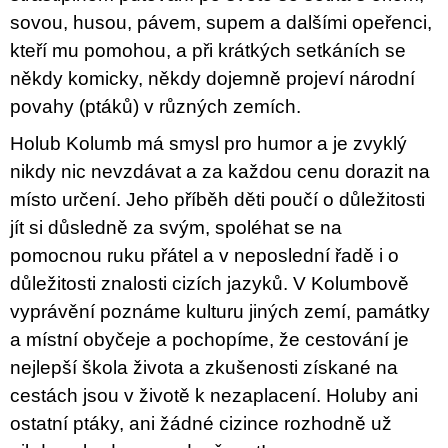
sovou, husou, pávem, supem a dalšími opeřenci,
kteří mu pomohou, a při krátkých setkáních se
někdy komicky, někdy dojemně projeví národní
povahy (ptáků) v různých zemích.
Holub Kolumb má smysl pro humor a je zvyklý
nikdy nic nevzdávat a za každou cenu dorazit na
místo určení. Jeho příběh děti poučí o důležitosti
jít si důsledně za svým, spoléhat se na
pomocnou ruku přátel a v neposlední řadě i o
důležitosti znalosti cizích jazyků. V Kolumbově
vyprávění poznáme kulturu jiných zemí, památky
a místní obyčeje a pochopíme, že cestování je
nejlepší škola života a zkušenosti získané na
cestách jsou v životě k nezaplacení. Holuby ani
ostatní ptáky, ani žádné cizince rozhodně už