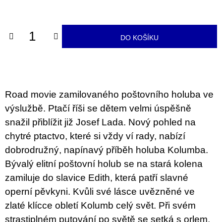
u
cena:
j
e
m
DO KOŠÍKU
e
BRUTAL
PRAGUE
165
Road movie zamilovaného poštovního holuba ve
Kč
výslužbě. Ptačí říši se dětem velmi úspěšně
snažil přiblížit již Josef Lada. Nový pohled na
chytré ptactvo, které si vždy ví rady, nabízí
dobrodružný, napínavý příběh holuba Kolumba.
Bývalý elitní poštovní holub se na stará kolena
zamiluje do slavice Edith, která patří slavné
operní pěvkyni. Kvůli své lásce uvězněné ve
zlaté klícce obletí Kolumb celý svět. Při svém
strastiplném putování po světě se setká s orlem,