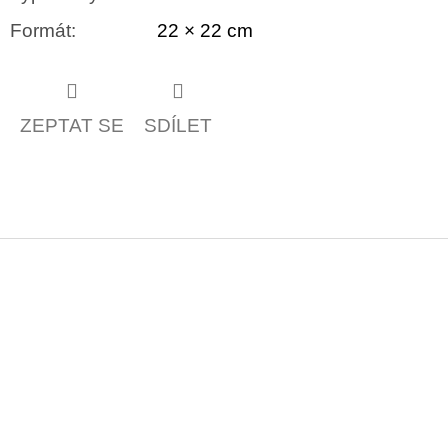
Formát
:
22 × 22 cm
ZEPTAT SE
SDÍLET
Z
á
p
a
t
í