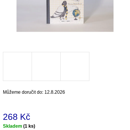
a
j
í
t
?
HLEDAT
Můžeme doručit do:
12.8.2026
D
o
p
o
268 Kč
r
u
Měrná
Skladem
(1 ks)
č