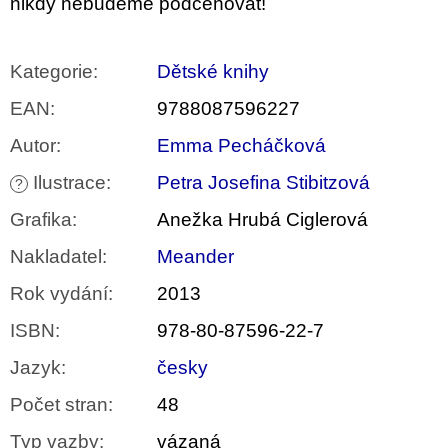
nikdy nebudeme podceňovat!
Kategorie
:
Dětské knihy
EAN
:
9788087596227
Autor
:
Emma Pecháčková
Ilustrace
:
Petra Josefina Stibitzová
?
Grafika
:
Anežka Hrubá Ciglerová
Nakladatel
:
Meander
Rok vydání
:
2013
ISBN
:
978-80-87596-22-7
Jazyk
:
česky
Počet stran
:
48
Typ vazby
:
vázaná