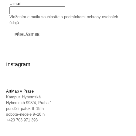
E-mail
Vložením e-mailu souhlasíte s
podmínkami ochrany osobních
údajů
PŘIHLÁSIT SE
Instagram
ArtMap v Praze
Kampus Hybernská
Hybernská 998/4, Praha 1
pondělí–pátek 8–18 h
sobota–neděle 9–18 h
+420 703 971 393