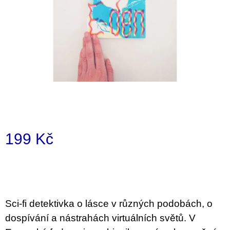
a
j
í
t
?
HLEDAT
199 Kč
Měrná
D
cena:
o
p
o
Sci-fi detektivka o lásce v různých podobách, o
r
u
dospívání a nástrahách virtuálních světů. V
č