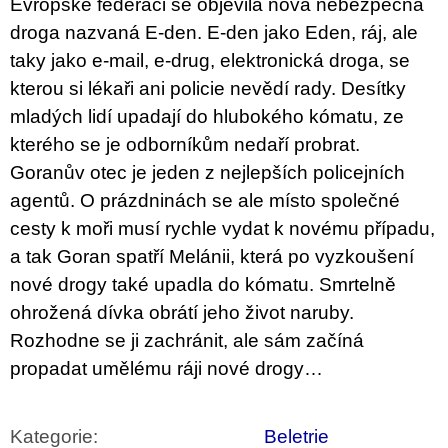
Evropské federaci se objevila nová nebezpečná
u
j
droga nazvaná E-den. E-den jako Eden, ráj, ale
e
taky jako e-mail, e-drug, elektronická droga, se
m
e
kterou si lékaři ani policie nevědí rady. Desítky
mladých lidí upadají do hlubokého kómatu, ze
VÝVAR
kterého se je odborníkům nedaří probrat.
NEJEN
ROMSKÉ
Goranův otec je jeden z nejlepších policejních
RECEPTY
PRO
agentů. O prázdninách se ale místo společné
SNESITELNĚJŠÍ
cesty k moři musí rychle vydat k novému případu,
KLIMA
a tak Goran spatří Melánii, která po vyzkoušení
300
Kč
nové drogy také upadla do kómatu. Smrtelně
Původně:
350
ohrožená dívka obrátí jeho život naruby.
Kč
Rozhodne se ji zachránit, ale sám začíná
propadat umělému ráji nové drogy…
Kategorie
:
Beletrie