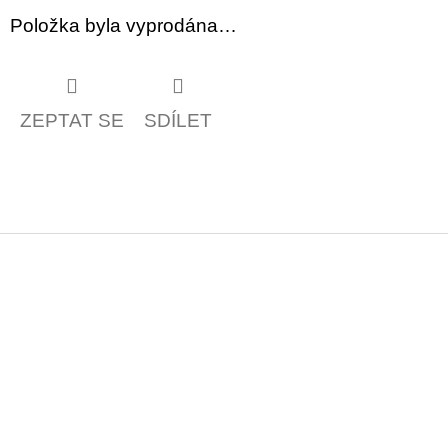
Položka byla vyprodána…
ZEPTAT SE
SDÍLET
Z
á
p
a
t
í