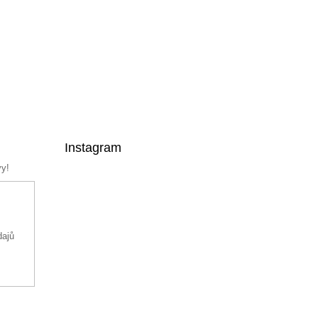
Instagram
vy!
dajů