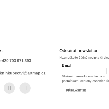
kt
Odebírat newsletter
Nezmeškejte žádné novinky či sle
+420 703 971 393
E-mail
knihkupectvi@artmap.cz
Vložením e-mailu souhlasíte s
podmínkami ochrany osobních ú
PŘIHLÁSIT SE
book
Instagram
YouTube