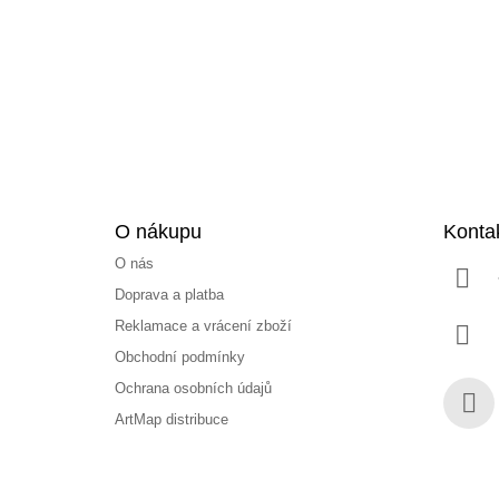
a
t
í
O nákupu
Konta
O nás
Doprava a platba
Reklamace a vrácení zboží
Obchodní podmínky
Ochrana osobních údajů
ArtMap distribuce
Face