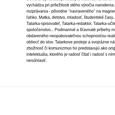
vychádza pri príležitosti stého výročia narodeni
rozprávania - pôvodne "navraveného" na magneto
ľahko. Matka, detstvo, mladosť, študentské časy.
Tatarka-spisovateľ, Tatarka-redaktor, Tatarka-učit
spoločenstvo... Podmanivé a šťavnaté príbehy m
obdareného neopakovateľnou schopnosťou realitu 
obliecť do slov. Tatarkove postoje a svojrázne ná
zbožnosť či komunizmus ho predstavujú ako ori
intelektuála, ktorého je radosť čítať i radosť s n
nesúhlasiť.
Z
á
p