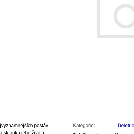
SNESITELNĚJŠ
200 Kč
300 Kč
Původně:
350 K
ajvýznamnejších postáv
Kategorie
:
Beletri
na sklonku jeho života