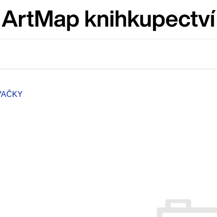
Co potřebujete najít?
HLEDAT
VAČKY
Doporučujeme
ARTMAT KRABIČKA
VÝVAR
ARTMAT KRABIČKA
NEJEN ROMSK