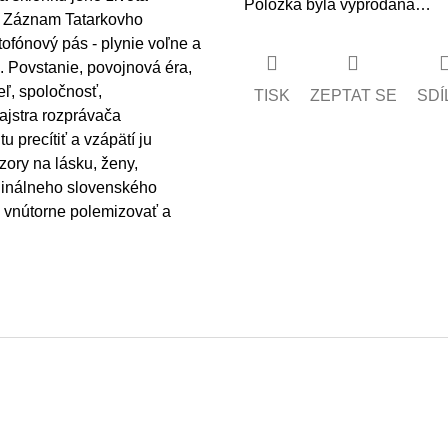
Položka byla vyprodána…
a. Záznam Tatarkovho
fónový pás - plynie voľne a
.. Povstanie, povojnová éra,
eľ, spoločnosť,
TISK
ZEPTAT SE
SDÍ
ajstra rozprávača
precítiť a vzápätí ju
zory na lásku, ženy,
ginálneho slovenského
ím vnútorne polemizovať a