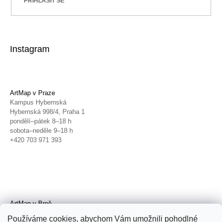
PŘIHLÁSIT SE
Instagram
ArtMap v Praze
Kampus Hybernská
Hybernská 998/4, Praha 1
pondělí–pátek 8–18 h
sobota–neděle 9–18 h
+420 703 971 393
ArtMap v Brně
Galerie TIC
Používáme cookies, abychom Vám umožnili pohodlné