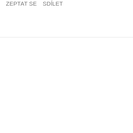
ZEPTAT SE
SDÍLET
Z
á
p
a
t
í