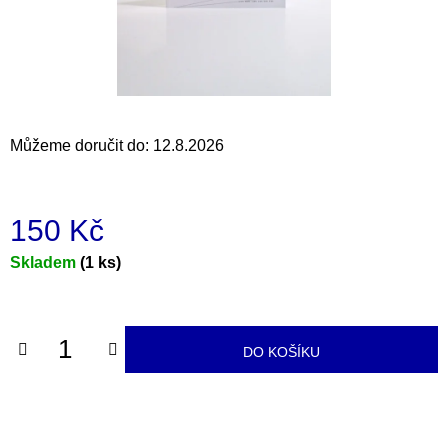
a
j
í
t
?
Můžeme doručit do:
12.8.2026
150 Kč
HLEDAT
Měrná
Skladem
(1 ks)
cena:
D
o
DO KOŠÍKU
p
o
r
u
č