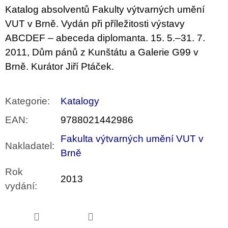
u
Katalog absolventů Fakulty výtvarných umění
j
VUT v Brně. Vydán při příležitosti výstavy
e
m
ABCDEF – abeceda diplomanta. 15. 5.–31. 7.
e
2011, Dům pánů z Kunštátu a Galerie G99 v
Brně. Kurátor Jiří Ptáček.
JMÉNO
380
Kč
Kategorie
:
Katalogy
EAN
:
9788021442986
Fakulta výtvarných umění VUT v
Nakladatel
:
Brně
Rok
2013
vydání
: