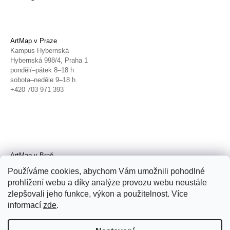
ArtMap v Praze
Kampus Hybernská
Hybernská 998/4, Praha 1
pondělí–pátek 8–18 h
sobota–neděle 9–18 h
+420 703 971 393
ArtMap v Brně
Galerie TIC
Používáme cookies, abychom Vám umožnili pohodlné
Radnická 4, Brno
prohlížení webu a díky analýze provozu webu neustále
úterý–pátek 11–19 h
zlepšovali jeho funkce, výkon a použitelnost. Více
sobota 14–19 h
+420 702 152 298
informací
zde
.