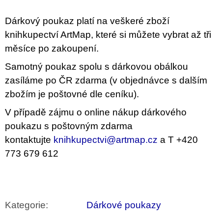
u
j
Dárkový poukaz platí na veškeré zboží
e
m
knihkupectví ArtMap, které si můžete vybrat až tři
e
měsíce po zakoupení.
JMÉNO
Samotný poukaz spolu s dárkovou obálkou
380
zasíláme po ČR zdarma (v objednávce s dalším
Kč
zbožím je poštovné dle ceníku).
V případě zájmu o online nákup dárkového
poukazu s poštovným zdarma
kontaktujte
knihkupectvi@artmap.cz
a
T
+420
773 679 612
Kategorie
:
Dárkové poukazy