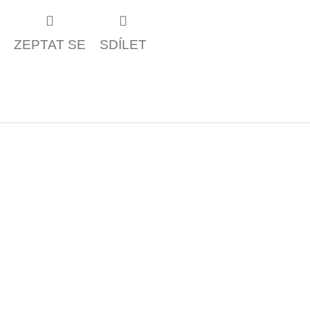
ZEPTAT SE
SDÍLET
Z
á
p
a
t
í