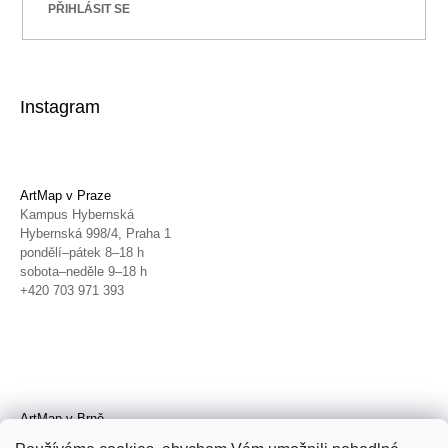
PŘIHLÁSIT SE
Instagram
ArtMap v Praze
Kampus Hybernská
Hybernská 998/4, Praha 1
pondělí–pátek 8–18 h
sobota–neděle 9–18 h
+420 703 971 393
ArtMap v Brně
Galerie TIC