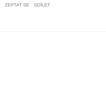
ZEPTAT SE
SDÍLET
Z
á
p
a
t
í