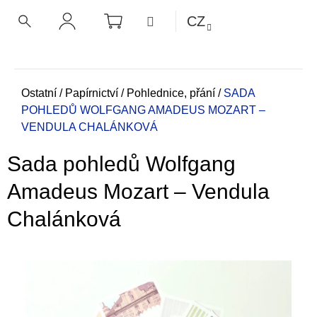
K
Přejít
NÁKUPNÍ
MENU
CZ
KOŠÍK
o
na
ZPĚT
ZPĚT
HLEDAT
PŘIHLÁŠENÍ
obsah
š
í
C
k
o
Domů
Ostatní
/
Papírnictví
/
Pohlednice, přání
/
SADA
POHLEDŮ WOLFGANG AMADEUS MOZART –
p
VENDULA CHALÁNKOVÁ
o
t
Sada pohledů Wolfgang
ř
e
Amadeus Mozart – Vendula
b
Chalánková
u
j
e
t
e
n