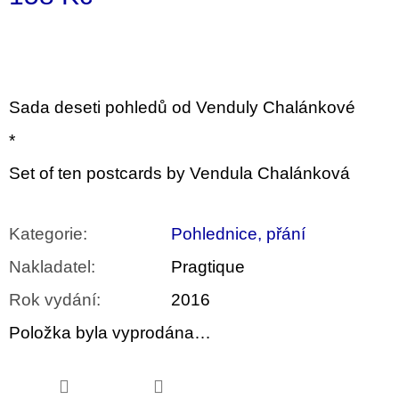
u
Měrná
j
e
cena:
m
e
Sada deseti pohledů od Venduly Chalánkové
PŘIŠEL
ČAS
*
NA
DRUHOU
Set of ten postcards by Vendula Chalánková
:
SMĚNU
VÝBĚR
Z
Kategorie
:
Pohlednice, přání
TEXTŮ
2022 –
Nakladatel
:
Pragtique
2025
350
Rok vydání
:
2016
Kč
Položka byla vyprodána…