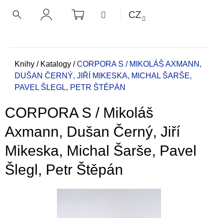
K
Přejít
NÁKUPNÍ
MENU
CZ
KOŠÍK
o
na
ZPĚT
ZPĚT
HLEDAT
PŘIHLÁŠENÍ
obsah
š
í
C
k
o
Domů
Knihy
/
Katalogy
/
CORPORA S / MIKOLÁŠ AXMANN,
DUŠAN ČERNÝ, JIŘÍ MIKESKA, MICHAL ŠARŠE,
p
PAVEL ŠLEGL, PETR ŠTĚPÁN
o
t
CORPORA S / Mikoláš
ř
e
Axmann, Dušan Černý, Jiří
b
Mikeska, Michal Šarše, Pavel
u
j
Šlegl, Petr Štěpán
e
t
e
n