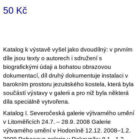
u
50 Kč
j
e
m
Měrná
e
cena:
PŘIŠEL
ČAS
Katalog k výstavě vyšel jako dvoudílný: v prvním
NA
DRUHOU
díle jsou texty o autorech i sdružení s
:
biografickými údaji a bohatou obrazovou
SMĚNU
VÝBĚR
dokumentací, díl druhý dokumentuje instalaci v
Z
TEXTŮ
barokním prostoru jezuitského kostela, která byla
2022 –
součástí výstavy v galerii a pro niž byla některá
2025
díla speciálně vytvořena.
350
Kč
Katalog I. Severočeská galerie výtvarného umění
v Litoměřicích 24.7. – 28.9. 2008 Galerie
výtvarného umění v Hodoníně 12.12. 2008–1.2.