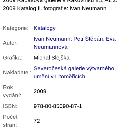
2009 Rabasova galerie v Rakovníku 8.1.–1.3.
2009 Katalog II. fotografie: Ivan Neumann
Kategorie
:
Katalogy
Ivan Neumann
,
Petr Štěpán
,
Eva
Autor
:
Neumannová
Grafika
:
Michal Slejška
Severočeská galerie výtvarného
Nakladatel
:
umění v Litoměřicích
Rok
2009
vydání
:
ISBN
:
978-80-85090-87-1
Počet
72
stran
: