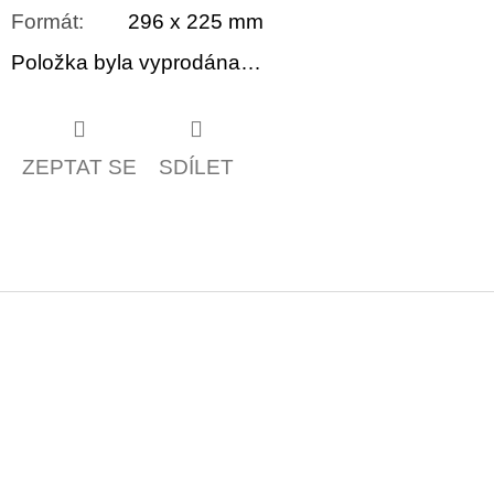
Formát
:
296 x 225 mm
Položka byla vyprodána…
ZEPTAT SE
SDÍLET
Z
á
p
a
t
í