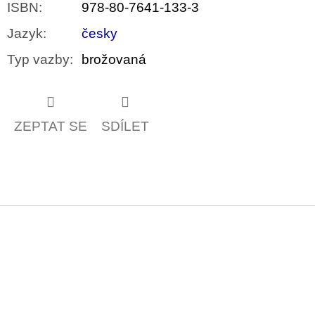
ISBN
:
978-80-7641-133-3
Jazyk
:
česky
Typ vazby
:
brožovaná
ZEPTAT SE
SDÍLET
Z
á
p
a