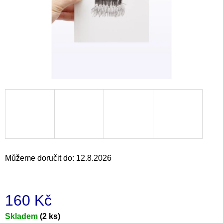
a
j
í
t
?
HLEDAT
Můžeme doručit do:
12.8.2026
D
o
p
o
160 Kč
r
u
Měrná
Skladem
(2 ks)
č