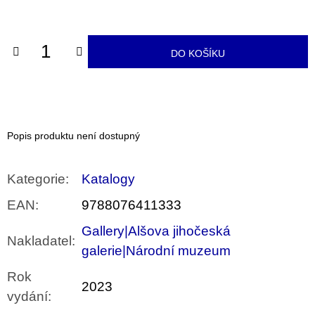
u
cena:
j
e
m
DO KOŠÍKU
e
PŘIŠEL
ČAS
NA
DRUHOU
Popis produktu není dostupný
:
SMĚNU
VÝBĚR
Z
Kategorie
:
Katalogy
TEXTŮ
2022 –
EAN
:
9788076411333
2025
350
Gallery|Alšova jihočeská
Nakladatel
:
Kč
galerie|Národní muzeum
Rok
2023
vydání
: