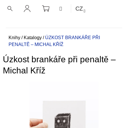
K
Přejít
NÁKUPNÍ
MENU
CZ
KOŠÍK
o
na
ZPĚT
ZPĚT
HLEDAT
PŘIHLÁŠENÍ
obsah
š
í
C
k
o
Domů
Knihy
/
Katalogy
/
ÚZKOST BRANKÁŘE PŘI
PENALTĚ – MICHAL KŘÍŽ
p
o
Úzkost brankáře při penaltě –
t
ř
Michal Kříž
e
b
u
j
e
t
e
n