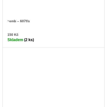
~emb – 607f/s
DO
150 Kč
KO
Skladem
(2 ks)