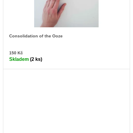
Consolidation of the Ooze
DO
150 Kč
KO
Skladem
(2 ks)