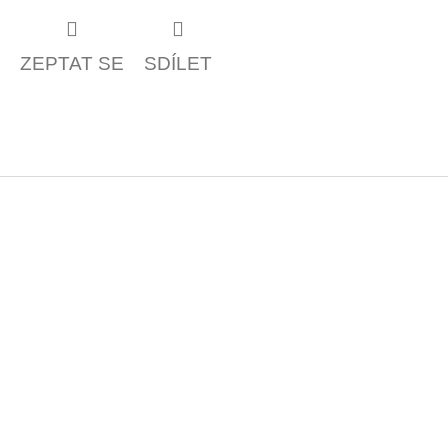
ZEPTAT SE
SDÍLET
Z
á
p
a
t
í