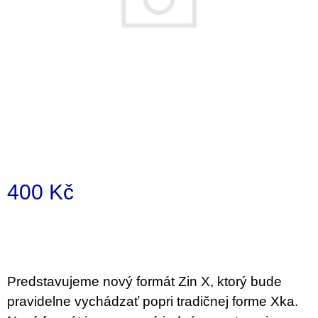
a
j
í
t
?
HLEDAT
400 Kč
Měrná
D
cena:
o
p
o
Predstavujeme nový formát Zin X, ktorý bude
r
u
pravidelne vychádzať popri tradičnej forme Xka.
č