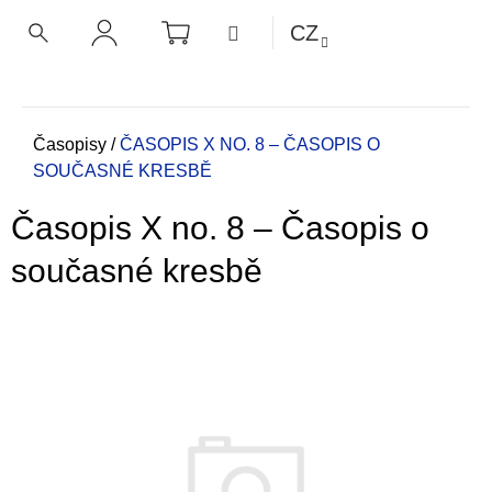
K
Přejít
NÁKUPNÍ
MENU
CZ
KOŠÍK
o
na
ZPĚT
ZPĚT
HLEDAT
PŘIHLÁŠENÍ
obsah
š
í
C
k
o
Domů
Časopisy
/
ČASOPIS X NO. 8 – ČASOPIS O
SOUČASNÉ KRESBĚ
p
o
Časopis X no. 8 – Časopis o
t
ř
současné kresbě
e
b
u
j
e
t
e
n