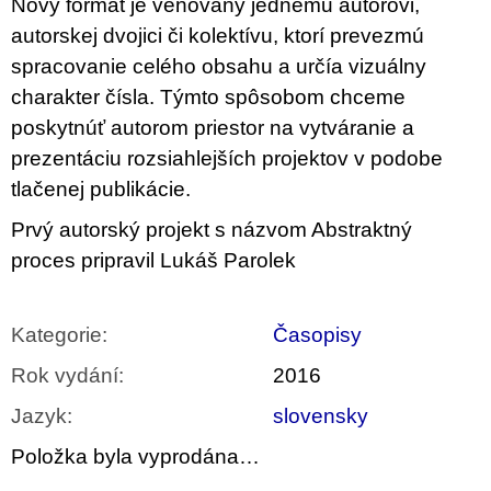
Nový formát je venovaný jednému autorovi,
u
j
autorskej dvojici či kolektívu, ktorí prevezmú
e
spracovanie celého obsahu a určía vizuálny
m
e
charakter čísla. Týmto spôsobom chceme
poskytnúť autorom priestor na vytváranie a
ARTMAT
prezentáciu rozsiahlejších projektov v podobe
KRABIČKA
ARTMAT
tlačenej publikácie.
KRABIČKA
200
Prvý autorský projekt s názvom Abstraktný
Kč
proces pripravil Lukáš Parolek
Kategorie
:
Časopisy
Rok vydání
:
2016
Jazyk
:
slovensky
Položka byla vyprodána…